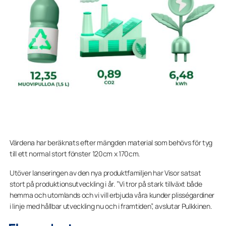
Värdena har beräknats efter mängden material som behövs för tyg
till ett normal stort fönster 120cm x 170cm.
Utöver lanseringen av den nya produktfamiljen har Visor satsat
stort på produktionsutveckling i år. ”Vi tror på stark tillväxt både
hemma och utomlands och vi vill erbjuda våra kunder plisségardiner
i linje med hållbar utveckling nu och i framtiden”, avslutar Pulkkinen.