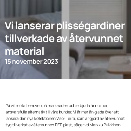
KONTAKTA OSS
Vi lanserar plisségardiner
tillverkade av återvunnet
Privatperson
material
Företagskund
15 november 2023
”Vi vill möta behoven på marknaden och erbjuda ännu mer
ansvarsfulla alternativ till våra kunder. Vi är mer än glada över att
lansera den nya kollektionen Visor Terra, som är gjord av återvunnet
tyg tillverkat av återvunnen PET-plast, säger vd Markku Pulkkinen.