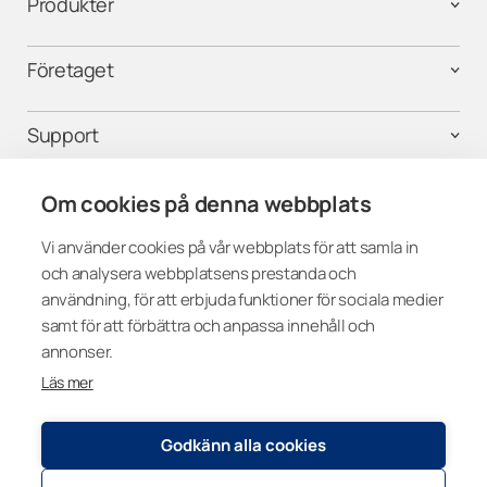
Produkter
Företaget
Support
Kontakta oss
Om cookies på denna webbplats
Vi använder cookies på vår webbplats för att samla in
och analysera webbplatsens prestanda och
Följ oss i sociala medier
användning, för att erbjuda funktioner för sociala medier
samt för att förbättra och anpassa innehåll och
annonser.
Läs mer
Sweden
Godkänn alla cookies