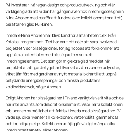
”Vi investerar i vår egen design och produktutveckling och vi är
verkligen glada att vi den här gången även fick inredningsdesignern
Niina Ahonen med oss ​​för att fundera över kollektionens tonalitet”,
berättar en glad Pulkkinen.
Inredare Niina Ahonen har blivit känd för allmänheten t.ex. Från
Kotoisa-programmet. ”Det har varit ett nöje att vara involverad i
projektet Visor plisségardiner, för jag hoppas att folk kommer att
upptäcka potentialen med plisségardiner som ett
inredningselement. Det som gör mig extra glad med det här
projektet är att gardintyget är tillverkat av återvunnen polyester,
vilket jämfört med gardiner av nytt material bidrar till att uppnå
betydande energibesparingar och minska produktens
koldioxidavtryck, säger Ahonen.
Enligt Ahonen har plisségardiner i Finland vanligtvis varit vita och de
har inte använts som dekorationselement. Visor Terra kollektionen
erbjuder en ny möjlighet att faktiskt inreda med plisségardiner. ”Vi
valde sju olika nyanser till kollektionen; vattenblått, gammelrosa
och trendiga greige. Kollektionen möjliggör väldigt många olika
inredningsalternativ, säger Ahonen.