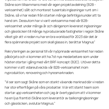
Skåne som tillsammans med vår egen projektavdelning (B2B -
verksamhet) sålt och monterat tusentals inglasningar runt om i
Skåne, så vi har redan från starten många befintliga kunder att ta
hand om. Dessutom har vi varit verksamma med vår B2B-
verksamhet under många år och därigenom levererat inglasningar
och glasräcken till många nyproducerade fastigheter i region Skåne
vilket gör att vi redan nu har en bra workload för 2023 där det är
flera spännande projekt som skall glasas in, berättar Magnus”
Rekryteringen av personal till vår nyöpnnade verksamhet har redan
påbörjats och vi kommer att ha 7st nya medarbetare som under
hösten startar i gång med vårt BRF-koncept (B2C). Utöver detta
kommer vi att vidareutveckla vår B2B-verksamahet inom
nyproduktion, renovering och hyresmarknaden.
”Vi ser som sagt Skåne som en starkt växande marknad där vi redan
har stor efterfrågan på våra produkter. Vi är ett starkt team som
startar upp verksamheten och jag är övertygad om att vi kommer
ha en ljus framtid i Skåne som leverantör av balkonginglasningar
och glasräcken, avslutar Magnus.”