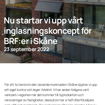
KONTAKTA OSS
Nu startar vi upp vårt
inglasningskoncept för
Privatperson
BRF:er i Skåne
Företagskund
23 september 2022
För att ta hand om den växande marknaden i Skåne öppnar vi upp
ett eget kontor och lager i Malmö. Vi har sedan tidigare varit
verksam i regionen när det kommer till nyproduktion och
renoveringar av fastigheter, dessutom har vi haft återförsäljare