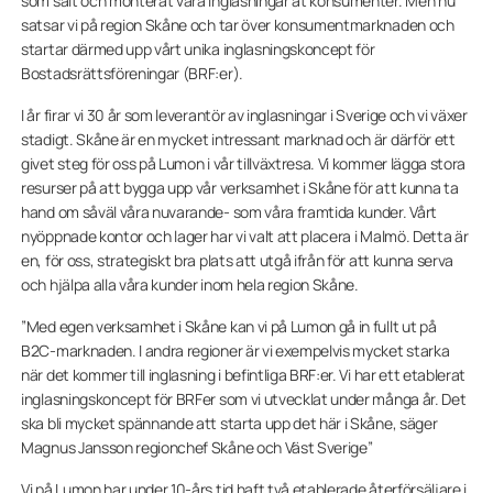
som sålt och monterat våra inglasningar åt konsumenter. Men nu
satsar vi på region Skåne och tar över konsumentmarknaden och
startar därmed upp vårt unika inglasningskoncept för
Bostadsrättsföreningar (BRF:er).
I år firar vi 30 år som leverantör av inglasningar i Sverige och vi växer
stadigt. Skåne är en mycket intressant marknad och är därför ett
givet steg för oss på Lumon i vår tillväxtresa. Vi kommer lägga stora
resurser på att bygga upp vår verksamhet i Skåne för att kunna ta
hand om såväl våra nuvarande- som våra framtida kunder. Vårt
nyöppnade kontor och lager har vi valt att placera i Malmö. Detta är
en, för oss, strategiskt bra plats att utgå ifrån för att kunna serva
och hjälpa alla våra kunder inom hela region Skåne.
”Med egen verksamhet i Skåne kan vi på Lumon gå in fullt ut på
B2C-marknaden. I andra regioner är vi exempelvis mycket starka
när det kommer till inglasning i befintliga BRF:er. Vi har ett etablerat
inglasningskoncept för BRFer som vi utvecklat under många år. Det
ska bli mycket spännande att starta upp det här i Skåne, säger
Magnus Jansson regionchef Skåne och Väst Sverige”
Vi på Lumon har under 10-års tid haft två etablerade återförsäljare i