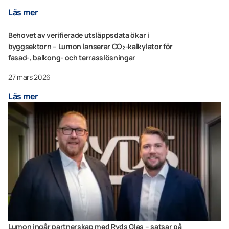
Läs mer
Behovet av verifierade utsläppsdata ökar i
byggsektorn – Lumon lanserar CO₂-kalkylator för
fasad-, balkong- och terrasslösningar
27 mars 2026
Läs mer
Lumon ingår partnerskap med Ryds Glas – satsar på