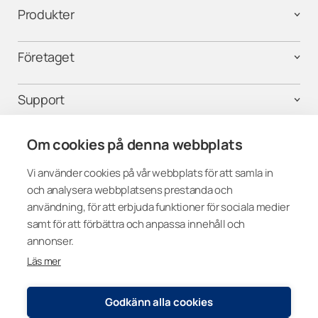
Produkter
Företaget
Support
Kontakta oss
Om cookies på denna webbplats
Vi använder cookies på vår webbplats för att samla in
och analysera webbplatsens prestanda och
Följ oss i sociala medier
användning, för att erbjuda funktioner för sociala medier
samt för att förbättra och anpassa innehåll och
annonser.
Läs mer
Sweden
Godkänn alla cookies