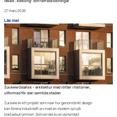
fasad-, balkong- och terrasslösningar
27 mars 2026
Läs mer
Żurawie Gdańsk – arkitektur med rötter i historien,
utformad för den samtida staden
Żurawie är ett projekt som visar hur genomtänkt design
kan förena industriellt arv med en modern syn på
bostadsutrymmen. Som en del av en dynamiskt