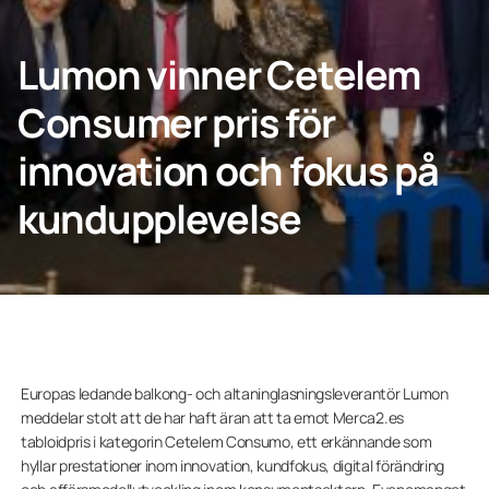
KONTAKTA OSS
Lumon vinner Cetelem
Consumer pris för
innovation och fokus på
Privatperson
kundupplevelse
Företagskund
Europas ledande balkong- och altaninglasningsleverantör Lumon
meddelar stolt att de har haft äran att ta emot Merca2.es
tabloidpris i kategorin Cetelem Consumo, ett erkännande som
hyllar prestationer inom innovation, kundfokus, digital förändring