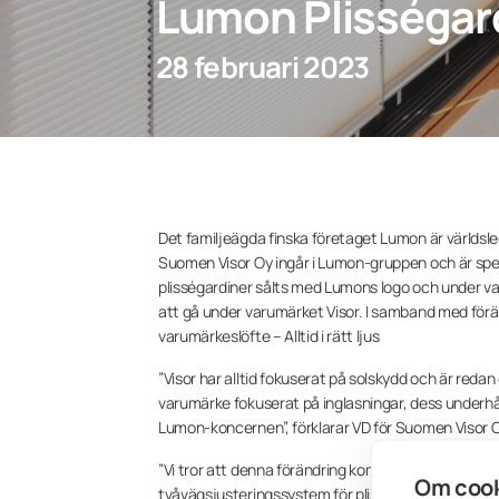
Lumon Plisségard
28 februari 2023
Det familjeägda finska företaget Lumon är världsle
Suomen Visor Oy ingår i Lumon-gruppen och är speci
plisségardiner sålts med Lumons logo och under v
att gå under varumärket Visor. I samband med förän
varumärkeslöfte – Alltid i rätt ljus
”Visor har alltid fokuserat på solskydd och är red
varumärke fokuserat på inglasningar, dess underhåll 
Lumon-koncernen”, förklarar VD för Suomen Visor 
”Vi tror att denna förändring kommer att ge Visor ö
Om cook
tvåvägsjusteringssystem för plisségardiner, som pa