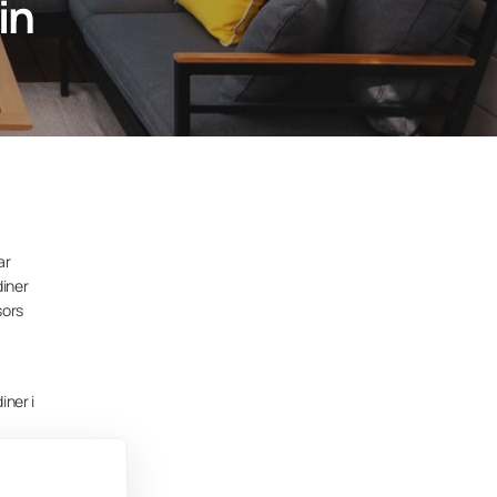
in
ar
diner
sors
iner i