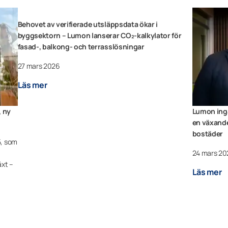
Behovet av verifierade utsläppsdata ökar i
byggsektorn – Lumon lanserar CO₂-kalkylator för
fasad-, balkong- och terrasslösningar
27 mars 2026
Läs mer
, ny
Lumon ingå
en växande
bostäder
5, som
24 mars 20
äxt –
Läs mer