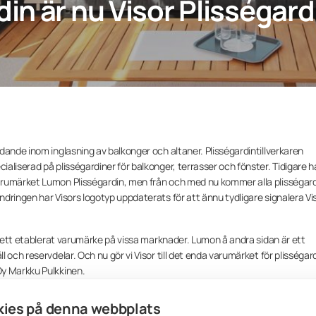
in är nu Visor Plisségard
dande inom inglasning av balkonger och altaner. Plisségardintillverkaren
aliserad på plisségardiner för balkonger, terrasser och fönster. Tidigare h
arumärket Lumon Plisségardin, men från och med nu kommer alla plisségar
dringen har Visors logotyp uppdaterats för att ännu tydligare signalera Vi
an ett etablerat varumärke på vissa marknader. Lumon å andra sidan är ett
och reservdelar. Och nu gör vi Visor till det enda varumärket för plisségard
Oy Markku Pulkkinen.
kad synlighet globalt samt hjälpa fler att upptäcka fördelarna med Visors
ies på denna webbplats
ssar både fönster och inglasningar”, fortsätter Pulkkinen.