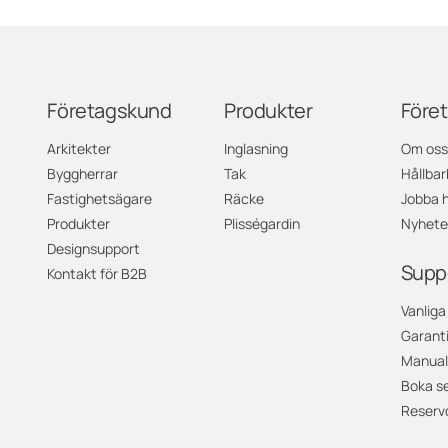
Företagskund
Produkter
Före
Arkitekter
Inglasning
Om oss
Byggherrar
Tak
Hållbar
Fastighetsägare
Räcke
Jobba 
Produkter
Plisségardin
Nyhete
Designsupport
Supp
Kontakt för B2B
Vanliga
Garant
Manual
Boka se
Reserv