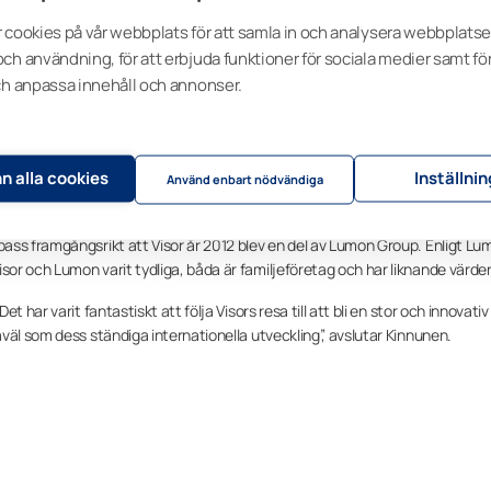
 cookies på vår webbplats för att samla in och analysera webbplats
e 50-årsjubileum i slutet av 2022
ch användning, för att erbjuda funktioner för sociala medier samt för
ch anpassa innehåll och annonser.
på balkong- och altaninglasningar, samt fönster och dörrar. Visors moderna 
igen och plisségardinerna exporteras över hela världen, från Sverige till Chi
etag som etablerades för 50 år sedan är inte verksamma än idag. Det har
n alla cookies
Inställni
r vi övervunnit dem”, gläds Pulkkinen.
Använd enbart nödvändiga
alet, samtidigt som de letade efter den bästa gardinlösningen att kombin
ass framgångsrikt att Visor år 2012 blev en del av Lumon Group. Enligt Lu
r och Lumon varit tydliga, båda är familjeföretag och har liknande värder
 har varit fantastiskt att följa Visors resa till att bli en stor och innovativ
väl som dess ständiga internationella utveckling”, avslutar Kinnunen.