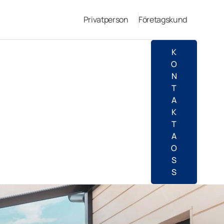
Privatperson
Företagskund
K
O
N
T
A
K
T
A
O
S
S