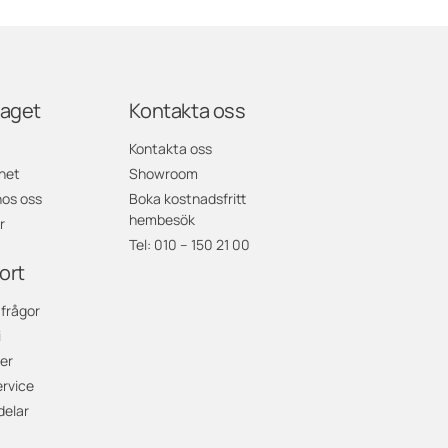
taget
Kontakta oss
Kontakta oss
het
Showroom
hos oss
Boka kostnadsfritt
hembesök
r
Tel: 010 – 150 21 00
ort
 frågor
i
er
rvice
delar