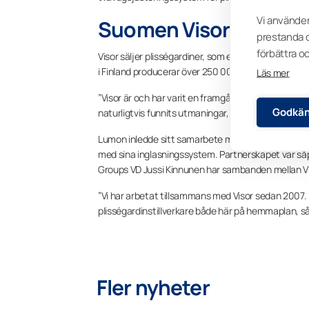
Vi använder
​Suomen Visor Oy firad
prestanda o
förbättra o
Visor säljer plisségardiner, som enkelt kan fästas 
i Finland producerar över 250 000 plisségardiner årl
Läs mer
”Visor är och har varit en framgångssaga. Alla för
Godkän
naturligtvis funnits utmaningar, men tillsammans ha
Lumon inledde sitt samarbete med Visor på 2000-t
med sina inglasningssystem. Partnerskapet var såp
Groups VD Jussi Kinnunen har sambanden mellan Viso
”Vi har arbetat tillsammans med Visor sedan 2007. Det
plisségardinstillverkare både här på hemmaplan, så
Fler nyheter