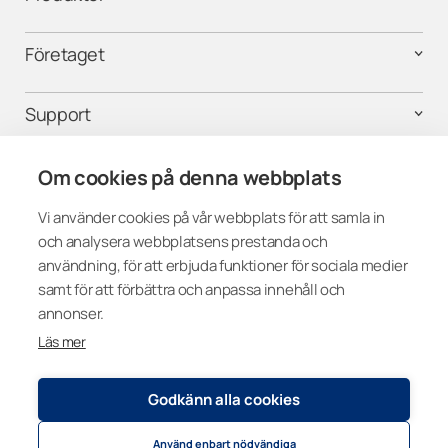
Företaget
Support
Kontakta oss
Om cookies på denna webbplats
Vi använder cookies på vår webbplats för att samla in
och analysera webbplatsens prestanda och
Följ oss i sociala medier
användning, för att erbjuda funktioner för sociala medier
samt för att förbättra och anpassa innehåll och
annonser.
Läs mer
Sweden
Godkänn alla cookies
Använd enbart nödvändiga