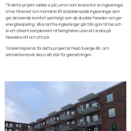
Till detta projekt valdes vi på Lumon som leverantör av inglasningar.
Vi har tillverkat och monterat 85 skräddarsydda inglasningar som
ger de boende komfort samtidigt som de skyddar fasaden och ger
energibesparing. Våra ramfria inglasningar går från golv till tak och
är ett stilrent komplement till fastigheten utan att ändra på
fasadens stil och uttryck.
Totalentreprenör för detta projekt är Peab Sverige AB, och
arkitektkontoret Aloco AB står för gestaltningen.