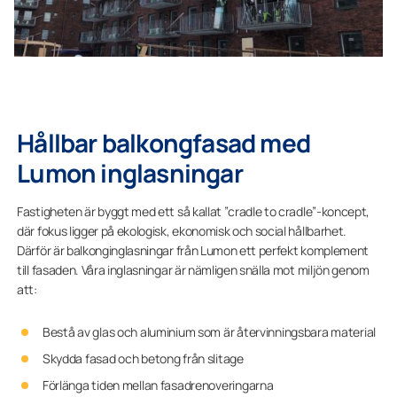
Hållbar balkongfasad med
Lumon inglasningar
Fastigheten är byggt med ett så kallat ”cradle to cradle”-koncept,
där fokus ligger på ekologisk, ekonomisk och social hållbarhet.
Därför är balkonginglasningar från Lumon ett perfekt komplement
till fasaden. Våra inglasningar är nämligen snälla mot miljön genom
att:
Bestå av glas och aluminium som är återvinningsbara material
Skydda fasad och betong från slitage
Förlänga tiden mellan fasadrenoveringarna