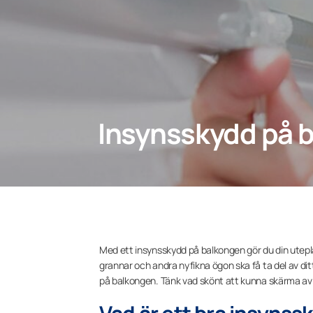
Insynsskydd på 
Med ett insynsskydd på balkongen gör du din utepla
grannar och andra nyfikna ögon ska få ta del av di
på balkongen. Tänk vad skönt att kunna skärma av n