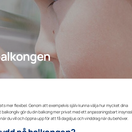
balkongen
ts mer flexibel. Genom att exempelvis själv kunna välja hur mycket dina
tt balkongliv gör du din balkong mer privat med ett anpassningsbart insyns
är du vill och öppna upp för att få dagsljus och vinddrag när du behöver.