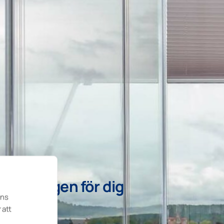
 balkongen för dig
ens
ning
 att