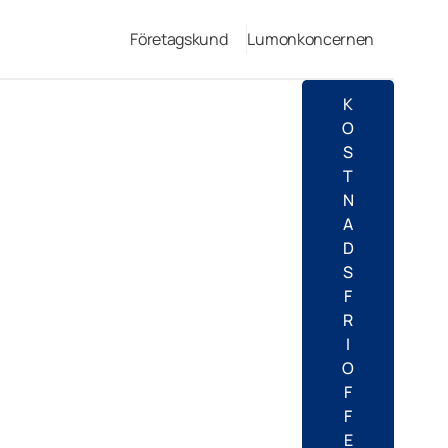
Företagskund
Lumonkoncernen
K
O
S
T
N
A
D
S
F
R
I
O
F
F
E