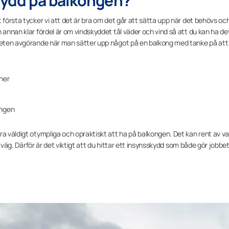
skydd på balkongen?
 första tycker vi att det är bra om det går att sätta upp när det behövs oc
 annan klar fördel är om vindskyddet tål väder och vind så att du kan ha de
rheten avgörande när man sätter upp något på en balkong med tanke på att 
 ner
ongen
ra väldigt otympliga och opraktiskt att ha på balkongen. Det kan rent av v
 i väg. Därför är det viktigt att du hittar ett insynsskydd som både gör jobb