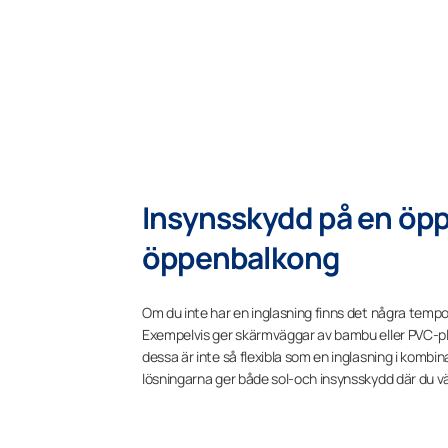
Insynsskydd på en öp
öppenbalkong
Om du inte har en inglasning finns det några tempor
Exempelvis ger skärmväggar av bambu eller PVC-p
dessa är inte så flexibla som en inglasning i komb
lösningarna ger både sol-och insynsskydd där du vä