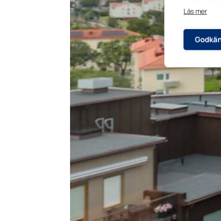
Läs mer
Godkän