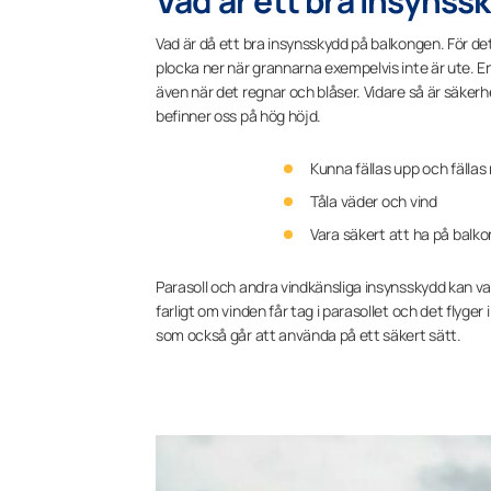
Vad är ett bra insyns
Vad är då ett bra insynsskydd på balkongen. För det
plocka ner när grannarna exempelvis inte är ute. En
även när det regnar och blåser. Vidare så är säke
befinner oss på hög höjd.
Kunna fällas upp och fällas
Tåla väder och vind
Vara säkert att ha på balk
Parasoll och andra vindkänsliga insynsskydd kan va
farligt om vinden får tag i parasollet och det flyger
som också går att använda på ett säkert sätt.