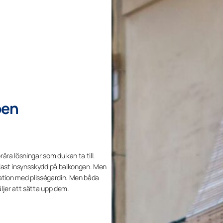
pen
ära lösningar som du kan ta till.
last insynsskydd på balkongen. Men
ination med plisségardin. Men båda
ljer att sätta upp dem.