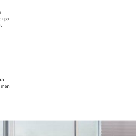
h
t upp
vi
ara
et men