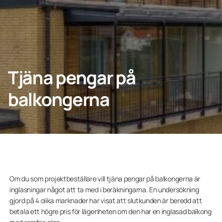
Kontakta oss
KONTAKTA OSS
Tjäna pengar på
balkongerna
Privatperson
Lumonkoncernen
Om du som projektbeställare vill tjäna pengar på balkongerna är
inglasningar något att ta med i beräkningarna. En undersökning
gjord på 4 olika marknader har visat att slutkunden är beredd att
betala ett högre pris för lägenheten om den har en inglasad balkong