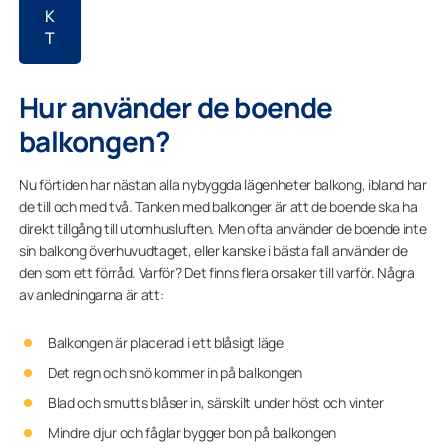
K
T
Hur använder de boende
balkongen?
Nu förtiden har nästan alla nybyggda lägenheter balkong, ibland har
de till och med två. Tanken med balkonger är att de boende ska ha
direkt tillgång till utomhusluften. Men ofta använder de boende inte
sin balkong överhuvudtaget, eller kanske i bästa fall använder de
den som ett förråd. Varför? Det finns flera orsaker till varför. Några
av anledningarna är att:
Balkongen är placerad i ett blåsigt läge
Det regn och snö kommer in på balkongen
Blad och smutts blåser in, särskilt under höst och vinter
Mindre djur och fåglar bygger bon på balkongen