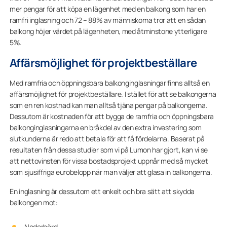
mer pengar för att köpa en lägenhet med en balkong som har en
ramfri inglasning och 72 – 88% av människorna tror att en sådan
balkong höjer värdet på lägenheten, med åtminstone ytterligare
5%.
Affärsmöjlighet för projektbeställare
Med ramfria och öppningsbara balkonginglasningar finns alltså en
affärsmöjlighet för projektbeställare. I stället för att se balkongerna
som en ren kostnad kan man alltså tjäna pengar på balkongerna.
Dessutom är kostnaden för att bygga de ramfria och öppningsbara
balkonginglasningarna en bråkdel av den extra investering som
slutkunderna är redo att betala för att få fördelarna. Baserat på
resultaten från dessa studier som vi på Lumon har gjort, kan vi se
att nettovinsten för vissa bostadsprojekt uppnår med så mycket
som sjusiffriga eurobelopp när man väljer att glasa in balkongerna.
En inglasning är dessutom ett enkelt och bra sätt att skydda
balkongen mot:
Nederbörd