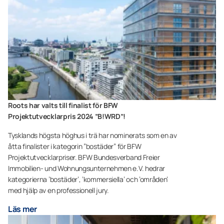
Roots har valts till finalist för BFW
Projektutvecklarpris 2024 ”B!WRD”!
Tysklands högsta höghus i trä har nominerats som en av
åtta finalister i kategorin ”bostäder” för BFW
Projektutvecklarpriser. BFW Bundesverband Freier
Immobilien- und Wohnungsunternehmen e.V. hedrar
kategorierna ’bostäder’, ’kommersiella’ och ’områden’
med hjälp av en professionell jury.
Läs mer