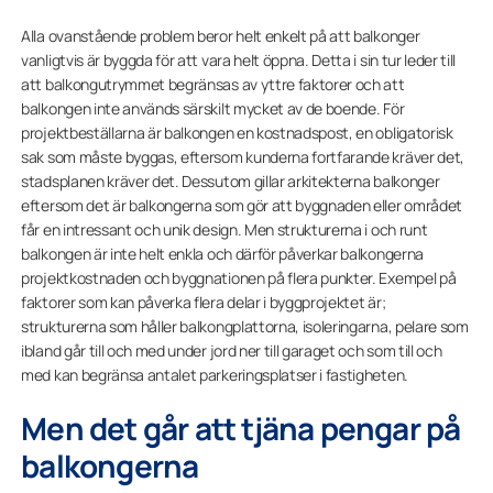
Alla ovanstående problem beror helt enkelt på att balkonger
vanligtvis är byggda för att vara helt öppna. Detta i sin tur leder till
att balkongutrymmet begränsas av yttre faktorer och att
balkongen inte används särskilt mycket av de boende. För
projektbeställarna är balkongen en kostnadspost, en obligatorisk
sak som måste byggas, eftersom kunderna fortfarande kräver det,
stadsplanen kräver det. Dessutom gillar arkitekterna balkonger
eftersom det är balkongerna som gör att byggnaden eller området
får en intressant och unik design. Men strukturerna i och runt
balkongen är inte helt enkla och därför påverkar balkongerna
projektkostnaden och byggnationen på flera punkter. Exempel på
faktorer som kan påverka flera delar i byggprojektet är;
strukturerna som håller balkongplattorna, isoleringarna, pelare som
ibland går till och med under jord ner till garaget och som till och
med kan begränsa antalet parkeringsplatser i fastigheten.
Men det går att tjäna pengar på
balkongerna