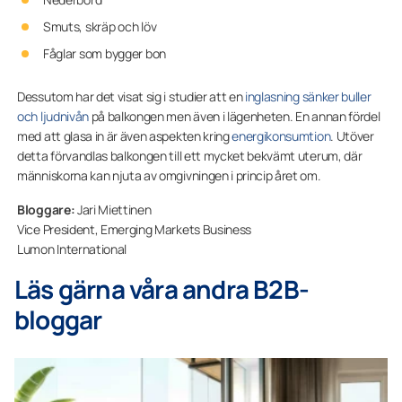
Smuts, skräp och löv
Fåglar som bygger bon
Dessutom har det visat sig i studier att en
inglasning sänker buller
och ljudnivån
på balkongen men även i lägenheten. En annan fördel
med att glasa in är även aspekten kring
energikonsumtion
. Utöver
detta förvandlas balkongen till ett mycket bekvämt uterum, där
människorna kan njuta av omgivningen i princip året om.
Bloggare:
Jari Miettinen
Vice President, Emerging Markets Business
Lumon International
Läs gärna våra andra B2B-
bloggar