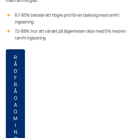
med ramfria glas.
67-85% betalar ett högre pris för en balkong med ramfri
inglasning
72-88% tror att värdet på lägenheten ökar med 5% med en
ramfri inglasning
R
Å
D
F
R
Å
G
A
O
M
I
N