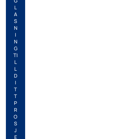
G
L
A
S
N
I
N
G
TI
L
L
D
I
T
T
P
R
O
S
J
E