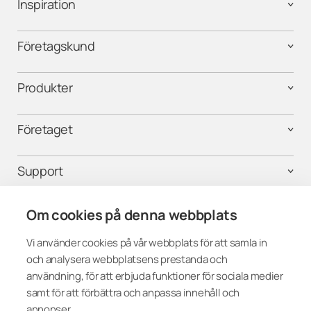
Inspiration
Företagskund
Produkter
Företaget
Support
Kontakta oss
Om cookies på denna webbplats
Vi använder cookies på vår webbplats för att samla in
och analysera webbplatsens prestanda och
Följ oss i sociala medier
användning, för att erbjuda funktioner för sociala medier
samt för att förbättra och anpassa innehåll och
annonser.