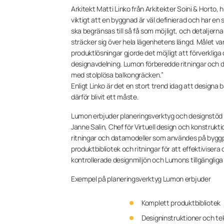
Arkitekt Matti Linko från Arkitekter Soini & Horto, 
viktigt att en byggnad är väl definierad och har en 
ska begränsas till så få som möjligt, och detaljer
sträcker sig över hela lägenhetens längd. Målet v
produktlösningar gjorde det möjligt att förverkliga
designavdelning. Lumon förberedde ritningar och 
med stolplösa balkongräcken.”
Enligt Linko är det en stort trend idag att designa
därför blivit ett måste.
Lumon erbjuder planeringsverktyg och designstöd f
Janne Salin, Chef för Virtuell design och konstrukti
ritningar och datamodeller som användes på byggpla
produktbibliotek och ritningar för att effektiviser
kontrollerade designmiljön och Lumons tillgängliga da
Exempel på planeringsverktyg Lumon erbjuder
Komplett produktbibliotek
Designinstruktioner och t