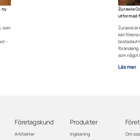
, ny
Żurawie Gd
utformad f
5, som
Żurawie är 
kan förena 
äxt –
bostadsutr
föränderlig
som något 
Läs mer
Företagskund
Produkter
Före
Arkitekter
Inglasning
Om oss