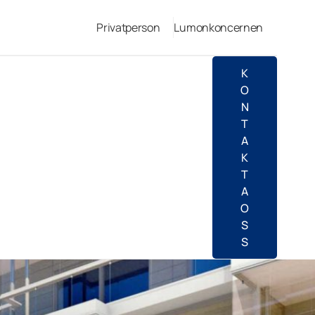
Privatperson
Lumonkoncernen
K
O
N
T
A
K
T
A
O
S
S