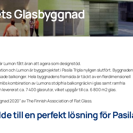
rets Glasbyggnad
s där Lumon fått äran att agera som designstöd.
tion och Lumon är byggprojektet i Pasila Tripla nyligen slutfört. Byggnaden
sade balkonger. Hela byggnadens framsida är täckt av en flerdimensionell
lös kombination av Lumons stolpfria balkongräckn i glas samt ramfria
levererat ca. 7 400 glasrutor, vilket uppgår till ca. 6 800 m2 glas.
byggnad 2020” av The Finnish Association of Flat Glass.
e till en perfekt lösning för Pasil