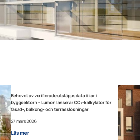
Behovet av verifierade utsläppsdata ökar i
byggsektorn – Lumon lanserar CO₂-kalkylator för
fasad-, balkong- och terrasslösningar
27 mars 2026
Läs mer