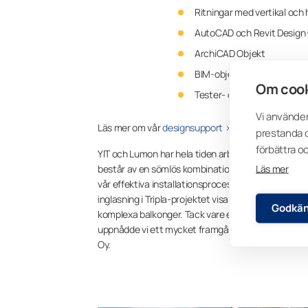
Ritningar med vertikal och 
AutoCAD och Revit Design
ArchiCAD Objekt
BIM-objekt
Om cook
Tester- och forskningresul
Vi använder
Läs mer om vår
designsupport >>
prestanda o
förbättra o
YIT och Lumon har hela tiden arbetat mycket nära för
Läs mer
består av en sömlös kombination av Lumons ramfri
vår effektiva installationsprocess monterades gla
inglasning i Tripla-projektet visar att vår nya prod
Godkän
komplexa balkonger. Tack vare ett perfekt samarbe
uppnådde vi ett mycket framgångsrikt slutresultat 
Oy.