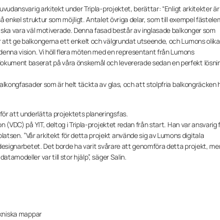
huvudansvarig arkitekt under Tripla-projektet, berättar: “Enligt arkitekter är
så enkel struktur som möjligt. Antalet övriga delar, som till exempel fästel
na ska vara väl motiverade. Denna fasad består av inglasade balkonger som
ar att ge balkongerna ett enkelt och välgrundat utseende, och Lumons olika
 denna vision. Vi höll flera möten med en representant från Lumons
dokument baserat på våra önskemål och levererade sedan en perfekt lösni
 balkongfasader som är helt täckta av glas, och att stolpfria balkongräcken 
ör att underlätta projektets planeringsfas.
on (VDC) på YIT, deltog i Tripla-projektet redan från start. Han var ansvarig 
tsen. ”Vår arkitekt för detta projekt använde sig av Lumons digitala
a designarbetet. Det borde ha varit svårare att genomföra detta projekt, m
tamodeller var till stor hjälp”, säger Salin.
ekniska mappar