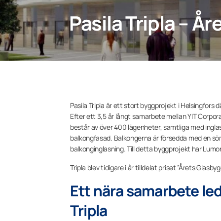
Pasila Tripla – Å
Pasila Tripla är ett stort byggprojekt i Helsingfor
Efter ett 3,5 år långt samarbete mellan YIT Corpora
består av över 400 lägenheter, samtliga med ingla
balkongfasad. Balkongerna är försedda med en söm
balkonginglasning. Till detta byggprojekt har Lumon 
Tripla blev tidigare i år tilldelat priset ”Årets Glas
Ett nära samarbete ledd
Tripla