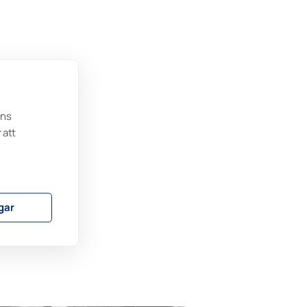
ens
 att
as
are
h
n för
ngar
mon