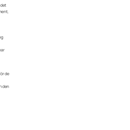
 det
ement,
ng
har
för de
en den