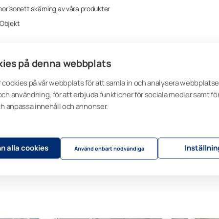
horisonett skärning av våra produkter
 Objekt
ies på denna webbplats
tat
 cookies på vår webbplats för att samla in och analysera webbplats
ch användning, för att erbjuda funktioner för sociala medier samt för
ch anpassa innehåll och annonser.
 att uppnå den vision man haft för Pasila Tripla. ”Triplas balkongfasad i gl
a balkonginglasning som monterats på Lumons stolpfria glasräcke. Tack v
sfasaden av endast fyra av Lumons montörer. Hur vi kombinerat räcken oc
uktinnovation gör det möjligt att använda en lösning för stolpfria räcken äve
n alla cookies
Inställni
Använd enbart nödvändiga
te mellan projektets beställare, designers och vår egna projektpersonal,
av Tripla-projektet” säger Risto Kivioja, Chief Development Officer på Lu