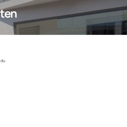
eten
 du