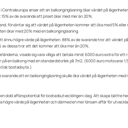
i Centraleuropa anser att en balkonginglasning ökar värdet på lägenhet
t 15% av de svarande att priset ökar med mer än 20%.
skland, förväntar sig att värdet på lägenheten kommer att öka med 5% eller
eten ökar med 20% med en balkonginglasning.
 ett ännu högre värde på lägenheten. 88% av de svarande tror att värdet 
 av dessa tror att det kommer att öka mer än 20%.
rländerna, visade sig vara villiga att betala minst 6000 euro extra för ett 
em på en balkong med en standardstorlek på 7m2, (6000 euro motsvarar 1,
aktisk bostadsyta.)
svarande att en balkonginglasning skulle öka värdet på lägenheten med m
r en dold affärspotential för bostadsutvecklingen i dag. Att skapa bättre h
a högre värde på lägenheten och därmed en mer lönsam affär för utveckla