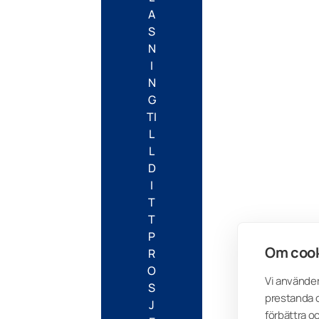
A
S
N
I
N
G
TI
L
L
D
I
T
T
P
Om cook
R
O
Vi använder
S
prestanda o
J
förbättra o