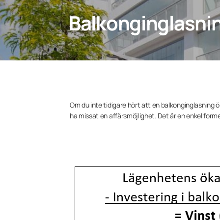
Balkonginglasnin
Om du inte tidigare hört att en balkonginglasning
ha missat en affärsmöjlighet. Det är en enkel forme