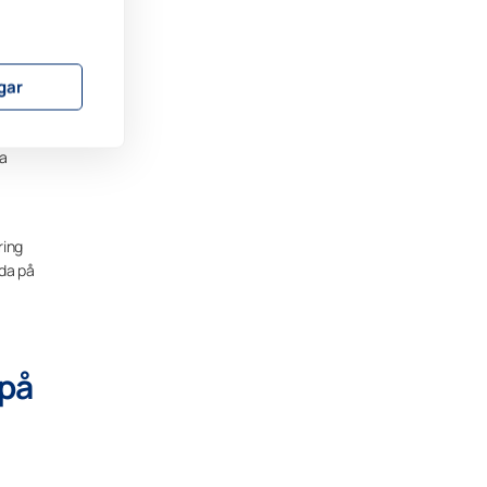
ngar
pleva
na
ring
eda på
 på