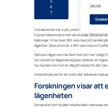
E
Läs mer
K
T
Godkän
I tre decennier har vi på Lumon utvecklat balkongin
mycket tillsammans med våra kunder. Bland annat k
balkonger. Vi har även fått vara med och se den påv
lägenhet. Dessutom har vi fått vara med och träff
Detta är något som har blivit mer och mer tydligt för 
hur mycket en lägenhetsköpare värderar en inglasad
hur mycket mer man är villig att betala för det me
Vi bestämde oss för att anlita det välkända mark
Forskningen visar att 
lägenheten
De resultat som studien resulterade i redovisas ne