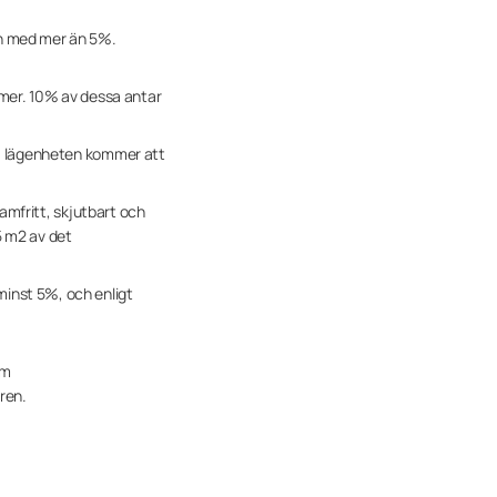
en med mer än 5%.
 mer. 10% av dessa antar
på lägenheten kommer att
ramfritt, skjutbart och
5 m2 av det
inst 5%, och enligt
em
ren.