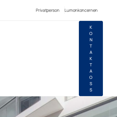
Privatperson
Lumonkoncernen
K
O
N
T
A
K
T
A
O
S
S