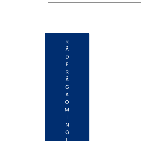
R
Å
D
F
R
Å
G
A
O
M
I
N
G
L