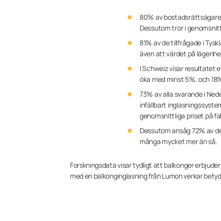
80% av bostadsrättsägare 
Dessutom tror i genomsnit
81% av de tillfrågade i Ty
även att värdet på lägenh
I Schweiz visar resultatet
öka med minst 5%, och 18%
73% av alla svarande i Nede
infällbart inglasningssyst
genomsnittliga priset på f
Dessutom ansåg 72% av de 
många mycket mer än så.
Forskningsdata visar tydligt att balkonger erbjude
med en balkonginglasning från Lumon verkar betyd