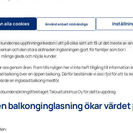
n alla cookies
Inställni
Använd enbart nödvändiga
glasningar med ramfria och ihopfällbara glas. Under åren har vi har fått up
undernas uppfinningsrikedom i att på olika sätt att få ut det mesta av si
erkan och den stora skillnaden inglasningen gjort för familjer som bor i
a många glada och nöjda kunder.
oss genom åren. Fram tills nyligen har vi inte haft tillgång till information k
 balkong över en öppen balkong. Därför bestämde vi oss i fjol för att ta r
rvärde en inglasad balkong medför.
nadsundersökningsföretaget Taloustutkimus Oy för detta uppdrag.
en balkonginglasning ökar värdet
dan: