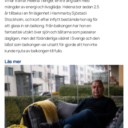
Vi har träffat Helena Tillinger, en 69 årig dam med
mängder av energi och livsglädje. Helena bor sedan 2,5
år tillbaka i en fin lägenhet i Hammarby Sjöstad i
Stockholm, och kort efter inflytt bestämde hon sig för
att glasa in sin balkong. Från balkongen har hon en
fantastisk utsikt över sjön och båtarna som passerar
dagligen, men det föränderliga vädret i Sverige och den
blåst som balkongen var utsatt för gjorde att hon inte
kunde njuta av balkongen till fullo.
Läs mer