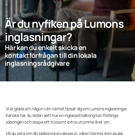
Är du nyfiken på Lumons
Företagskund
inglasningar?
Lumonkoncernen
Här kan du enkelt skicka en
kontaktförfrågan till din lokala
inglasningsrådgivare
Vi är glada att någon i din närhet tipsat dig om Lumons inglasningar.
Kanske har du redan sett hur en inglasad balkong kan förlänga
säsongen och skapa ett trivsamt extra utrymme året om.
Vill du veta om
din
balkong kan glasas in, vilken lösning som skulle