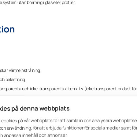
system utan borrning i glas eller profiler.
tion
skar värmeinstrålning
och belastning
ransparenta och icke‑transparenta alternativ (icke transparent endast för
ies på denna webbplats
 cookies på vår webbplats för att samla in och analysera webbplats
r takmodeller
ch användning, för att erbjuda funktioner för sociala medier samt för
pektive användningsområde
ch anpassa innehåll och annonser.