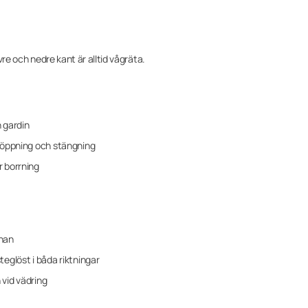
Övre och nedre kant är alltid vågräta.
 gardin
d öppning och stängning
r borrning
enan
teglöst i båda riktningar
 vid vädring