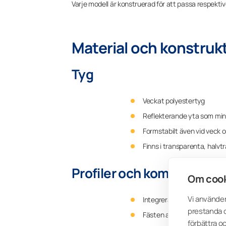
Varje modell är konstruerad för att passa respektive 
Material och konstruk
Tyg
Veckat polyestertyg
Reflekterande yta som min
Formstabilt även vid veck 
Finns i transparenta, halvt
Profiler och komponenter
Om cook
Vi använder
Integrerade sidokanaler fö
prestanda o
Fästen anpassade för res
förbättra o