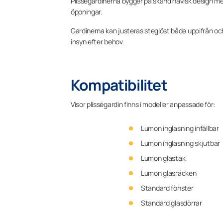
Plisségardinerna bygger på skandinavisk design med 
öppningar.
Gardinerna kan justeras steglöst både uppifrån och 
insyn efter behov.
Kompatibilitet
Visor plisségardin finns i modeller anpassade för:
Lumon inglasning infällbar
Lumon inglasning skjutbar
Lumon glastak
Lumon glasräcken
Standard fönster
Standard glasdörrar