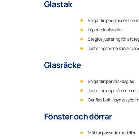
Glastak
En gardin per glassektion m
Löper i sidokanaler
Steglös justering för att re
Justeringspinne kan använd
Glasräcke
En gardin per räckesglas
Justering uppifrån och ner 
Ger flexibelt insynsskydd i 
Fönster och dörrar
Måttanpassade modeller