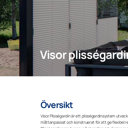
Visor plisségardi
Översikt
Visor Plisségardin är ett plisségardinsystem utveck
måttanpassat och konstruerat för att ge flexibel r