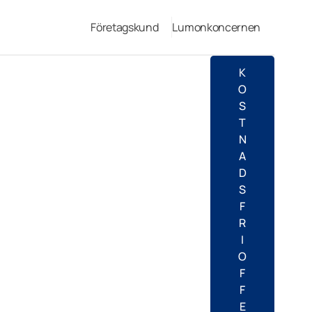
Företagskund
Lumonkoncernen
K
O
S
T
N
A
D
S
F
R
I
O
F
F
E