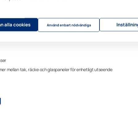
snören eller lösa linor för samtliga modeller utom Visor för Lumon inglasn
sts gardinen i övre och nedre profil, inte i glaspanelen. Detta gör att
 När tyget är upp- eller nedskjutet kan linor vara synliga, till skillnad från
n alla cookies
Inställni
Använd enbart nödvändiga
nser
ner mellan tak, räcke och glaspaneler för enhetligt utseende
g