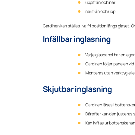
uppifrån och ner
nerifrån och upp
Gardinen kan ställas i valfri position längs glaset. 
Infällbar inglasning
Varje glaspanel har en egen
Gardinen följer panelen vi
Monteras utan verktyg elle
Skjutbar inglasning
Gardinen låses i bottensk
Därefter kan den justeras s
Kan lyftas ur bottenskenan