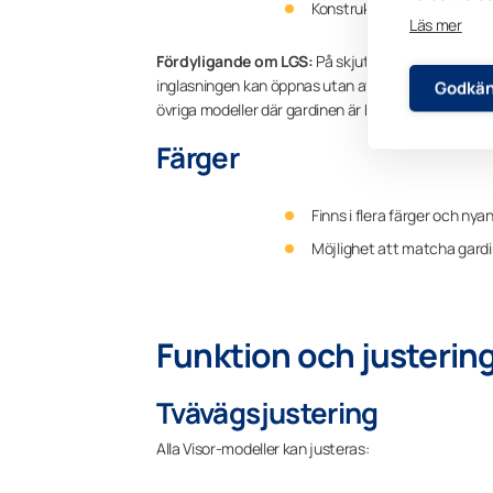
Konstruktion utan hängande 
Läs mer
Fördyligande om LGS:
På skjutbara inglasningar fä
inglasningen kan öppnas utan att gardinen följer med.
Godkän
övriga modeller där gardinen är helt snörlös.
Färger
Finns i flera färger och nya
Möjlighet att matcha gardi
Funktion och justerin
Tvävägsjustering
Alla Visor‑modeller kan justeras: