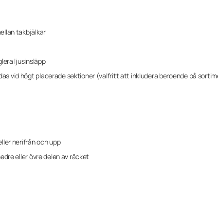
ellan takbjälkar
glera ljusinsläpp
as vid högt placerade sektioner (valfritt att inkludera beroende på sorti
eller nerifrån och upp
nedre eller övre delen av räcket