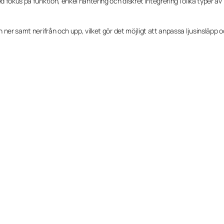
fokus på funktion, enkel hantering och diskret integrering i olika typer av
ner samt nerifrån och upp, vilket gör det möjligt att anpassa ljusinsläpp 