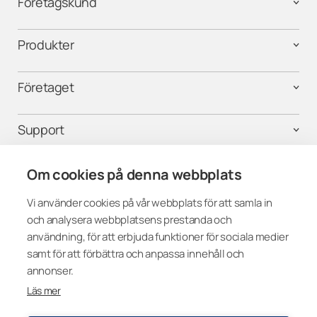
Företagskund
Produkter
Företaget
Support
Kontakta oss
Om cookies på denna webbplats
Vi använder cookies på vår webbplats för att samla in
och analysera webbplatsens prestanda och
Följ oss i sociala medier
användning, för att erbjuda funktioner för sociala medier
samt för att förbättra och anpassa innehåll och
annonser.
Läs mer
Sweden