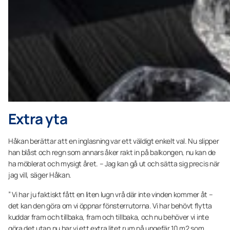
Extra yta
Håkan berättar att en inglasning var ett väldigt enkelt val. Nu slipper
han blåst och regn som annars åker rakt in på balkongen, nu kan de
ha möblerat och mysigt året. – Jag kan gå ut och sätta sig precis när
jag vill, säger Håkan.
” Vi har ju faktiskt fått en liten lugn vrå där inte vinden kommer åt –
det kan den göra om vi öppnar fönsterrutorna. Vi har behövt flytta
kuddar fram och tillbaka, fram och tillbaka, och nu behöver vi inte
göra det utan nu har vi ett extra litet rum på ungefär 10 m2 som