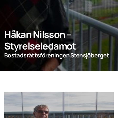
Företagskund
Håkan Nilsson –
Lumonkoncernen
Styrelseledamot
Bostadsrättsföreningen Stensjöberget