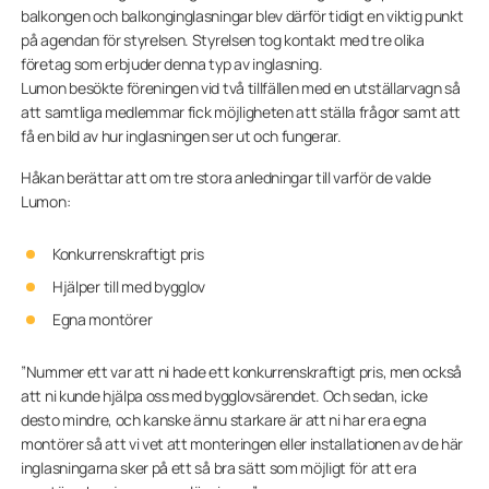
balkongen och balkonginglasningar blev därför tidigt en viktig punkt
på agendan för styrelsen. Styrelsen tog kontakt med tre olika
företag som erbjuder denna typ av inglasning.
Lumon besökte föreningen vid två tillfällen med en utställarvagn så
att samtliga medlemmar fick möjligheten att ställa frågor samt att
få en bild av hur inglasningen ser ut och fungerar.
Håkan berättar att om tre stora anledningar till varför de valde
Lumon:
Konkurrenskraftigt pris
Hjälper till med bygglov
Egna montörer
”Nummer ett var att ni hade ett konkurrenskraftigt pris, men också
att ni kunde hjälpa oss med bygglovsärendet. Och sedan, icke
desto mindre, och kanske ännu starkare är att ni har era egna
montörer så att vi vet att monteringen eller installationen av de här
inglasningarna sker på ett så bra sätt som möjligt för att era