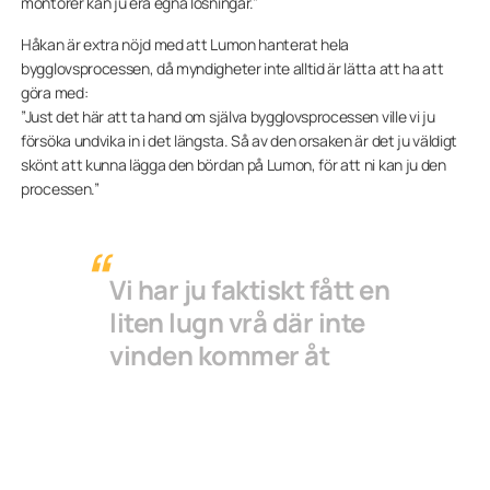
montörer kan ju era egna lösningar.”
Håkan är extra nöjd med att Lumon hanterat hela
bygglovsprocessen, då myndigheter inte alltid är lätta att ha att
göra med:
”Just det här att ta hand om själva bygglovsprocessen ville vi ju
försöka undvika in i det längsta. Så av den orsaken är det ju väldigt
skönt att kunna lägga den bördan på Lumon, för att ni kan ju den
processen.”
Vi har ju faktiskt fått en
liten lugn vrå där inte
vinden kommer åt