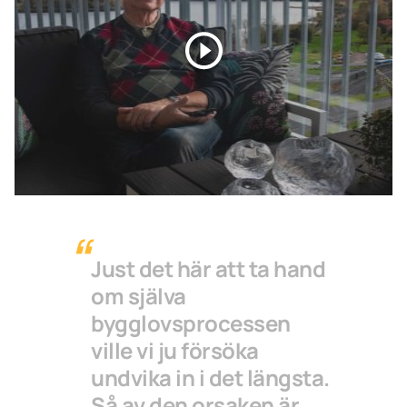
Just det här att ta hand
om själva
bygglovsprocessen
ville vi ju försöka
undvika in i det längsta.
Så av den orsaken är