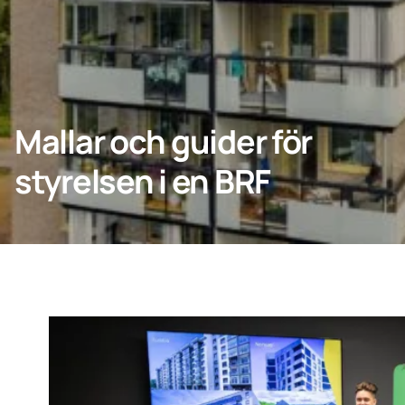
Kontakta oss
KONTAKTA OSS
Mallar och guider för
styrelsen i en BRF
Privatperson
Lumonkoncernen