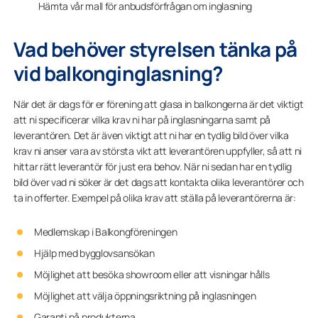
Hämta vår mall för anbudsförfrågan om inglasning
Vad behöver styrelsen tänka på
vid balkonginglasning?
När det är dags för er förening att glasa in balkongerna är det viktigt
att ni specificerar vilka krav ni har på inglasningarna samt på
leverantören. Det är även viktigt att ni har en tydlig bild över vilka
krav ni anser vara av största vikt att leverantören uppfyller, så att ni
hittar rätt leverantör för just era behov. När ni sedan har en tydlig
bild över vad ni söker är det dags att kontakta olika leverantörer och
ta in offerter. Exempel på olika krav att ställa på leverantörerna är:
Medlemskap i Balkongföreningen
Hjälp med bygglovsansökan
Möjlighet att besöka showroom eller att visningar hålls
Möjlighet att välja öppningsriktning på inglasningen
Garanti på produkterna