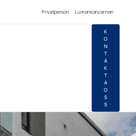
Privatperson
Lumonkoncernen
K
O
N
T
A
K
T
A
O
S
S