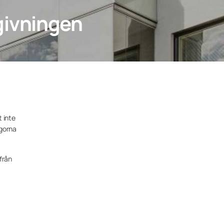
givningen
å
 inte
ågorna
från