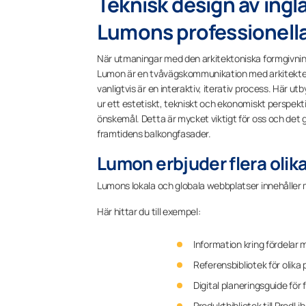
Teknisk design av ing
Lumons professionella
När utmaningar med den arkitektoniska formgivning
Lumon är en tvåvägskommunikation med arkitekten v
vanligtvis är en interaktiv, iterativ process. Här ut
ur ett estetiskt, tekniskt och ekonomiskt perspekt
önskemål. Detta är mycket viktigt för oss och det ge
framtidens balkongfasader.
Lumon erbjuder flera olik
Lumons lokala och globala webbplatser innehåller
Här hittar du till exempel:
Information kring fördelar
Referensbibliotek för olika 
Digital planeringsguide för
Produktbibliotek till ProdLib