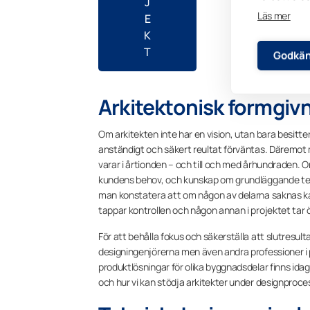
J
Läs mer
E
K
T
Godkän
Arkitektonisk formgiv
Om arkitekten inte har en vision, utan bara besit
anständigt och säkert reultat förväntas. Däremot m
varar i årtionden – och till och med århundraden. Om
kundens behov, och kunskap om grundläggande tekni
man konstatera att om någon av delarna saknas kan 
tappar kontrollen och någon annan i projektet tar 
För att behålla fokus och säkerställa att slutresu
designingenjörerna men även andra professioner i
produktlösningar för olika byggnadsdelar finns idag 
och hur vi kan stödja arkitekter under designproc