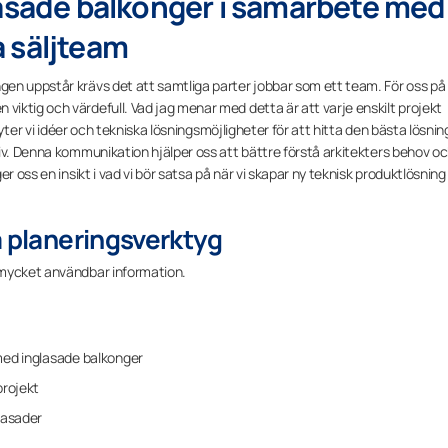
lasade balkonger i samarbete med
 säljteam
en uppstår krävs det att samtliga parter jobbar som ett team. För oss på
iktig och värdefull. Vad jag menar med detta är att varje enskilt projekt
byter vi idéer och tekniska lösningsmöjligheter för att hitta den bästa lösnin
iv. Denna kommunikation hjälper oss att bättre förstå arkitekters behov o
r oss en insikt i vad vi bör satsa på när vi skapar ny teknisk produktlösning
a planeringsverktyg
 mycket användbar information.
 med inglasade balkonger
projekt
 fasader