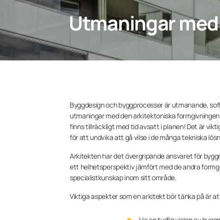
Utmaningar med 
Byggdesign och byggprocesser är utmanande, sofist
utmaningar med den arkitektoniska formgivningen.
finns tillräckligt med tid avsatt i planen! Det är vi
för att undvika att gå vilse i de många tekniska lösn
Arkitekten har det övergripande ansvaret för byggn
ett helhetsperspektiv jämfört med de andra formgiv
specialistkunskap inom sitt område.
Viktiga aspekter som en arkitekt bör tänka på är at
Ha en tydlig vision av byg