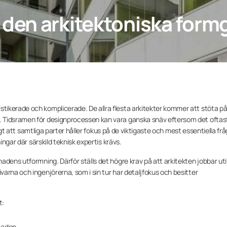
den arkitektoniska form
ikerade och komplicerade. De allra flesta arkitekter kommer att stöta p
 Tidsramen för designprocessen kan vara ganska snäv eftersom det oftast
ktigt att samtliga parter håller fokus på de viktigaste och mest essentiella fr
ingar där särskild teknisk expertis krävs.
adens utformning. Därför ställs det högre krav på att arkitekten jobbar uti
arna och ingenjörerna, som i sin tur har detaljfokus och besitter
t:
gnaden