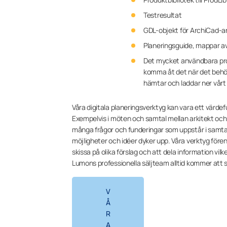
Testresultat
GDL-objekt för ArchiCad-
Planeringsguide, mappar a
Det mycket användbara produk
komma åt det när det behö
hämtar och laddar ner vårt 
Våra digitala planeringsverktyg kan vara ett värde
Exempelvis i möten och samtal mellan arkitekt och en
många frågor och funderingar som uppstår i samtale
möjligheter och idéer dyker upp. Våra verktyg före
skissa på olika förslag och att dela information vilke
Lumons professionella säljteam alltid kommer att stå t
V
Å
R
A