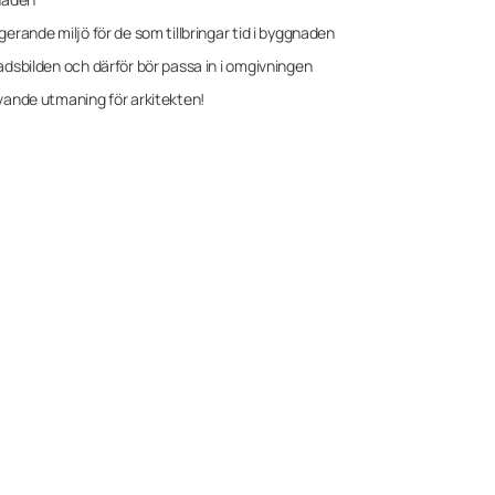
gerande miljö för de som tillbringar tid i byggnaden
adsbilden och därför bör passa in i omgivningen
ävande utmaning för arkitekten!