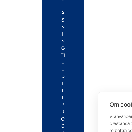
L
A
S
N
I
N
G
TI
L
L
D
I
T
T
Om cook
P
R
Vi använder
O
prestanda o
S
förbättra o