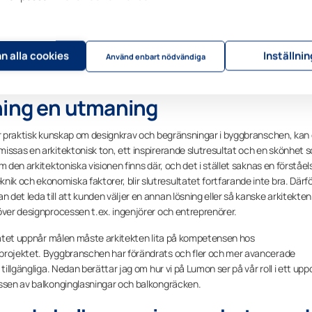
n alla cookies
Inställni
Använd enbart nödvändiga
ning en utmaning
ter praktisk kunskap om designkrav och begränsningar i byggbranschen, kan 
issas en arkitektonisk ton, ett inspirerande slutresultat och en skönhet 
 den arkitektoniska visionen finns där, och det i stället saknas en förståel
k och ekonomiska faktorer, blir slutresultatet fortfarande inte bra. Därf
det leda till att kunden väljer en annan lösning eller så kanske arkitekten
över designprocessen t.ex. ingenjörer och entreprenörer.
ltatet uppnår målen måste arkitekten lita på kompetensen hos
 projektet. Byggbranschen har förändrats och fler och mer avancerade
tillgängliga. Nedan berättar jag om hur vi på Lumon ser på vår roll i ett up
essen av balkonginglasningar och balkongräcken.