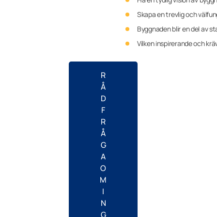
Skapa en trevlig och välfun
Byggnaden blir en del av st
Vilken inspirerande och kr
R
Å
D
F
R
Å
G
A
O
M
I
N
G