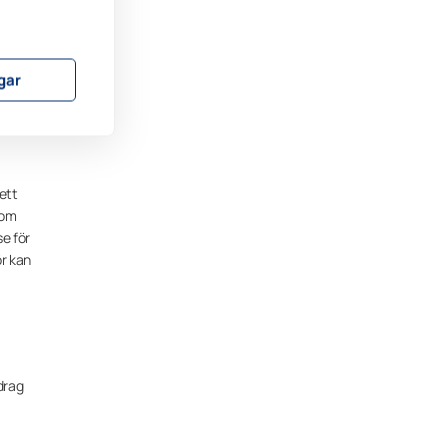
ngar
ett
som
se för
ör kan
pdrag