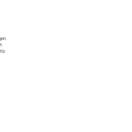
gen,
ch
 för