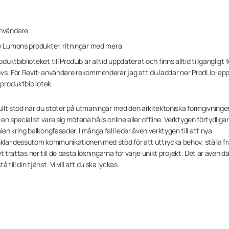
användare
v Lumons produkter, ritningar med mera
tbiblioteket till ProdLib är alltid uppdaterat och finns alltid tillgängligt f
vs. För Revit-användare rekommenderar jag att du laddar ner ProdLib-app
produktbibliotek.
fullt stöd när du stöter på utmaningar med den arkitektoniska formgivninge
 specialist vare sig mötena hålls online eller offline. Verktygen förtydliga
n kring balkongfasader. I många fall leder även verktygen till att nya
nklar dessutom kommunikationen med stöd för att uttrycka behov, ställa fr
t trattas ner till de bästa lösningarna för varje unikt projekt. Det är även dä
ill din tjänst. Vi vill att du ska lyckas.