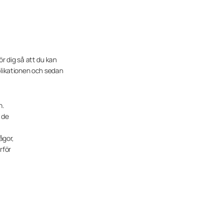
ör dig så att du kan
likationen och sedan
n.
r de
ågor,
rför