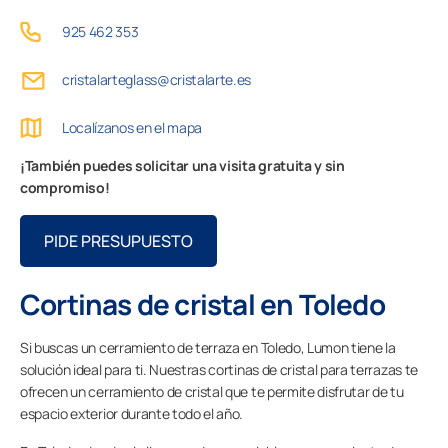
Contacto
925 462 353
cristalarteglass@cristalarte.es
PIDE ASESORAMIENTO AQUÍ
Localízanos en el mapa
¡También puedes solicitar una visita gratuita y sin
compromiso!
Profesionales
PIDE PRESUPUESTO
Grupo Lumon
Cortinas de cristal en Toledo
Tienda Online
Si buscas un cerramiento de terraza en Toledo, Lumon tiene la
solución ideal para ti. Nuestras cortinas de cristal para terrazas te
ofrecen un cerramiento de cristal que te permite disfrutar de tu
espacio exterior durante todo el año.