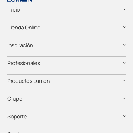
Inicio
Lumon Andorra
Tienda Online
Lumon Barcelona
Lumon Cáceres
Inspiración
Lumon Cádiz
Profesionales
Lumon Cantabria
Productos Lumon
Lumon Castellón
Grupo
Lumon Córdoba
Soporte
Lumon Elche