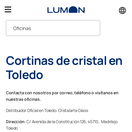
Saltar
al
contenido
Oficinas
Terrazas
Pedir presupuesto
Porches
Cortinas de cristal en
Atención al cliente
Cerramientos
Toledo
Solucionamos lo que necesites
Inspiración
Contacta con nosotros por correo, teléfono o visítanos en
nuestras oficinas.
Accesorios
Distribuidor Oficial en Toledo: Cristalarte Glass
Soporte
Dirección:
C/ Avenida de la Constitución 126,
45710 ,
Madrilejo
Toledo