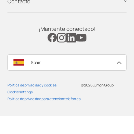
Contacto
Lumon Estepona
Lumon Fuerteventura
¡Mantente conectado!
Lumon Galicia
Lumon Granada
Spain
Lumon Huelva
Política de privacidad y cookies
© 2026
Lumon Group
Lumon Huesca
Cookie settings
Politica de privacidad para atención telefónica
Lumon Jaén
Lumon La Rioja