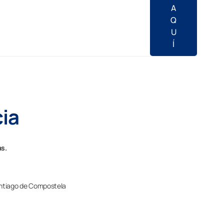
A
Q
U
Í
cia
as.
ntiago de Compostela