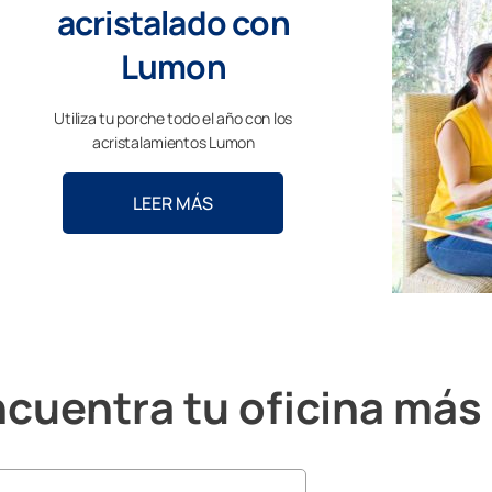
acristalado con
Lumon
Utiliza tu porche todo el año con los
acristalamientos Lumon
LEER MÁS
cuentra tu oficina más