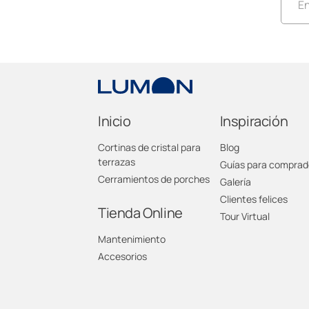
En
L
L
L
Inicio
Inspiración
Cortinas de cristal para
Blog
L
terrazas
Guías para comprad
Cerramientos de porches
Galería
L
Clientes felices
Tienda Online
Tour Virtual
L
Mantenimiento
Accesorios
L
L