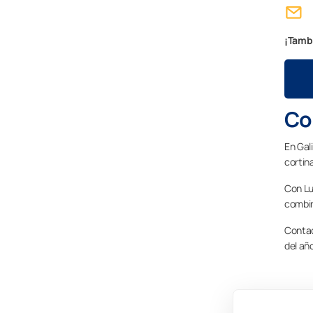
¡Tambi
Cor
En Gal
cortin
Con Lu
combin
Contac
del añ