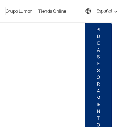
Español
Grupo Lumon
Tienda Online
English
PI
D
E
A
S
E
S
O
R
A
M
IE
N
T
O