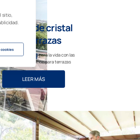
 sitio,
ublicidad.
ortinas de cristal
para terrazas
 cookies
ruta de más espacio para la vida con las
rtinas de cristal Lumon para terrazas
LEER MÁS