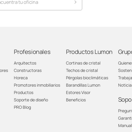
cuentra tu oficina
umon Alicante
umon Almería
umon Andorra
Profesionales
Productos Lumon
Grup
Arquitectos
Cortinas de cristal
Quiene
umon Barcelona
ores
Constructoras
Techos de cristal
Sosteni
Horeca
Pérgolas bioclimáticas
Trabaj
umon Cáceres
Promotores inmobiliarios
Barandillas Lumon
Noticia
Productos
Estores Visor
umon Cádiz
Sopo
Soporte de diseño
Beneficios
PRO Blog
Pregun
umon Cantabria
Garant
Manual
umon Castellón