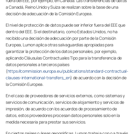
fuera del EEE, por ejemplo, en Canadá. Las transferencias de datos
a Canadá, Reino Unido y Suiza se realizan sobre la base de una
decisión de adecuación de la Comisión Europea.
El nivel de protección de datos puede ser inferior fuera del EEE que
dentro del EEE. Si el destinatario, como Estados Unidos, no ha
recibido una decisión de adecuación por parte de la Comisión
Europea, Lumon aplica otras salvaguardias apropiadas para
garantizar la protección de los datos personales, por ejemplo,
aplicando Cláusulas Contractuales Tipo para la transferencia de
datos personales a terceros países
(
https://commission.europa.eu/publications/standard-contractual-
clauses-international-transfers_en
) de acuerdo con la decisión de
la Comisión Europea.
En el caso de proveedores de servicios externos, como sistemas y
servicios de comunicación, servicios de alojamiento y servicios de
impresión, de acuerdo con los acuerdos de procesamiento de
datos, estos proveedores procesan datos personales solo en la
medida necesaria para prestar sus servicios.
En ciertos países o áreas geográficas, Lumon trabaja con o a través