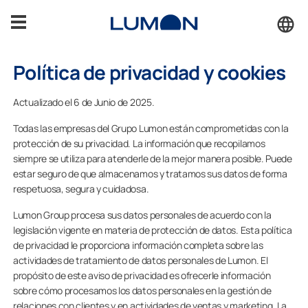
Saltar
al
contenido
Política de privacidad y cookies
Terrazas
Actualizado el 6 de Junio de 2025.
Porches
Todas las empresas del Grupo Lumon están comprometidas con la
protección de su privacidad. La información que recopilamos
Cerramientos
siempre se utiliza para atenderle de la mejor manera posible. Puede
estar seguro de que almacenamos y tratamos sus datos de forma
respetuosa, segura y cuidadosa.
Inspiración
Lumon Group procesa sus datos personales de acuerdo con la
legislación vigente en materia de protección de datos. Esta política
Accesorios
de privacidad le proporciona información completa sobre las
actividades de tratamiento de datos personales de Lumon. El
propósito de este aviso de privacidad es ofrecerle información
Soporte
sobre cómo procesamos los datos personales en la gestión de
relaciones con clientes y en actividades de ventas y marketing. La