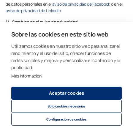
de datos personales en el
aviso de privacidad de Facebook
o en el
aviso de privacidad de LinkedIn
.
14. Cambios en el aviso de privacidad
El Grupo Lumon puede actualizar este aviso de privacidad
Sobre las cookies en este sitio web
periódicamente, por ejemplo, debido a cambios en la legislación o
en sus prácticas comerciales. Las versiones actualizadas se
Utilizamos cookies en nuestro sitio web para analizar el
publicarán en el sitio web del Grupo Lumon y entrarán en vigor en la
rendimiento y el uso del sitio, ofrecer funciones de
fecha de su publicación. Te recomendamos revisar este aviso
redes sociales y mejorar y personalizar el contenido y la
regularmente para estar informado sobre cómo se procesan tus
publicidad.
datos personales.
Más información
Aceptar cookies
Solo cookies necesarias
Inicio
Configuración de cookies
Tienda Online