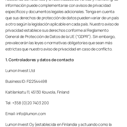
Contacto
información puede complementarse con avisos de privacidad
específicos y documentos legales adicionales. Tenga en cuenta
que sus derechos de protección de datos pueden variar de un país
a otro según la legislación aplicable en cada país. Nuestro aviso de
PIDE ASESORAMIENTO AQUÍ
privacidad establece sus derechos conforme al Reglamento
General de Protección de Datos de la UE (“GDPR”). Sin embargo,
prevalecerán las leyes o normativas obligatorias que sean más
estrictas que nuestro aviso de privacidad en caso de conflicto.
Profesionales
1. Controladores y datos de contacto
Lumon Invest Ltd
Grupo Lumon
Business ID: FI22544498
Tienda Online
Kaitilankatu 11, 45130 Kouvola, Finland
Tel: +358 (0)20 7403 200
Email: info@lumon.com
Lumon Invest Oy (establecida en Finlandia y actuando como la