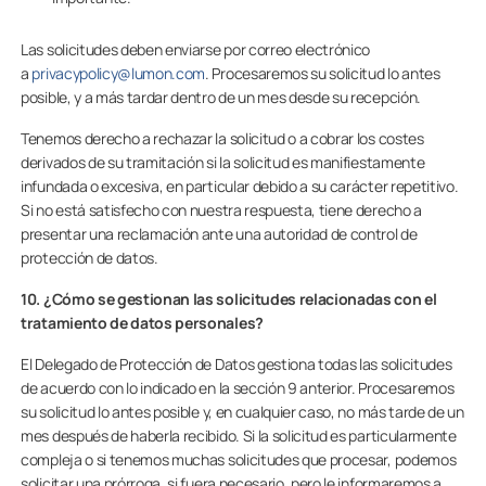
Las solicitudes deben enviarse por correo electrónico
a
privacypolicy@lumon.com
. Procesaremos su solicitud lo antes
posible, y a más tardar dentro de un mes desde su recepción.
Tenemos derecho a rechazar la solicitud o a cobrar los costes
derivados de su tramitación si la solicitud es manifiestamente
infundada o excesiva, en particular debido a su carácter repetitivo.
Si no está satisfecho con nuestra respuesta, tiene derecho a
presentar una reclamación ante una autoridad de control de
protección de datos.
10. ¿Cómo se gestionan las solicitudes relacionadas con el
tratamiento de datos personales?
El Delegado de Protección de Datos gestiona todas las solicitudes
de acuerdo con lo indicado en la sección 9 anterior. Procesaremos
su solicitud lo antes posible y, en cualquier caso, no más tarde de un
mes después de haberla recibido. Si la solicitud es particularmente
compleja o si tenemos muchas solicitudes que procesar, podemos
solicitar una prórroga, si fuera necesario, pero le informaremos a