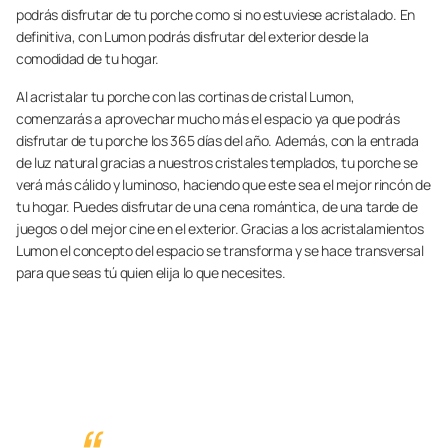
podrás disfrutar de tu porche como si no estuviese acristalado. En
definitiva, con Lumon podrás disfrutar del exterior desde la
comodidad de tu hogar.
Al acristalar tu porche con las cortinas de cristal Lumon,
comenzarás a aprovechar mucho más el espacio ya que podrás
disfrutar de tu porche los 365 días del año. Además, con la entrada
de luz natural gracias a nuestros cristales templados, tu porche se
verá más cálido y luminoso, haciendo que este sea el mejor rincón de
tu hogar. Puedes disfrutar de una cena romántica, de una tarde de
juegos o del mejor cine en el exterior. Gracias a los acristalamientos
Lumon el concepto del espacio se transforma y se hace transversal
para que seas tú quien elija lo que necesites.