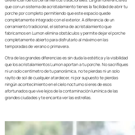
que con un sistema de acristalamiento tienes la facilidad de abrir tu
porche por completo permitiendo que este espacio quede
completamente integrado con el exterior. A diferencia de un
cerramiento tradicional, el sistema de acristalamiento que
fabricamos en Lumon elimina obstáculos y permite dejar el porche
completamente abierto para disfrutarlo al máximo en las
temporadas de verano o primavera.
Otra de las grandes diferencias es sin duda la estética y la visibilidad
que los acristalamientos Lumon aportan a tu porche. No sacrifiques
ni un solo centímetro de tu panorámica, no te pierdas ni un solo
rayito de sol de cualquier atardecer, ni por supuesto te pierdas
ningún acontecimiento en el cielo nocturno si eres de esos
afortunados que vive lejos de la contaminación lumínica de las
grandes ciudades y te encanta ver las estrellas.