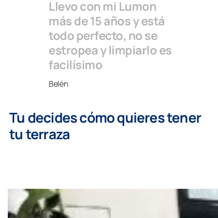
Llevo con mi Lumon
más de 15 años y está
todo perfecto, no se
estropea y limpiarlo es
facilísimo
Belén
Tu decides cómo quieres tener
tu terraza