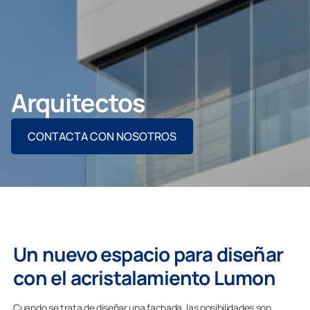
CONTACTO PROFESIONAL
Arquitectos
Particulares
CONTACTA CON NOSOTROS
Grupo Lumon
Un nuevo espacio para diseñar
con el acristalamiento Lumon
Cuando se trata de diseñar una fachada, las posibilidades son