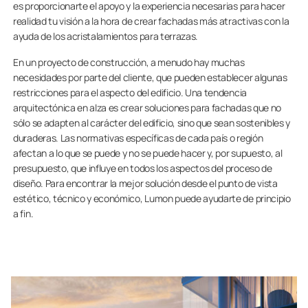
es proporcionarte el apoyo y la experiencia necesarias para hacer
realidad tu visión a la hora de crear fachadas más atractivas con la
ayuda de los acristalamientos para terrazas.
En un proyecto de construcción, a menudo hay muchas
necesidades por parte del cliente, que pueden establecer algunas
restricciones para el aspecto del edificio. Una tendencia
arquitectónica en alza es crear soluciones para fachadas que no
sólo se adapten al carácter del edificio, sino que sean sostenibles y
duraderas. Las normativas específicas de cada país o región
afectan a lo que se puede y no se puede hacer y, por supuesto, al
presupuesto, que influye en todos los aspectos del proceso de
diseño. Para encontrar la mejor solución desde el punto de vista
estético, técnico y económico, Lumon puede ayudarte de principio
a fin.