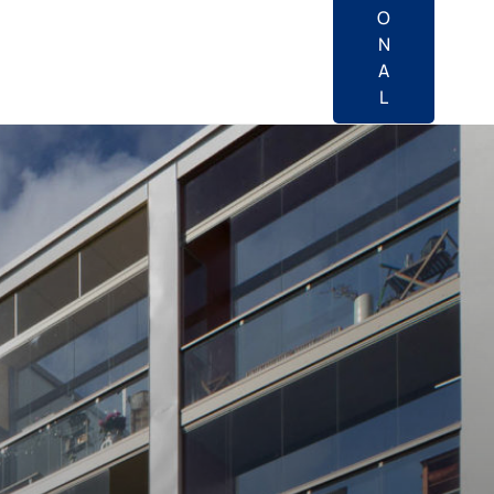
O
N
A
L