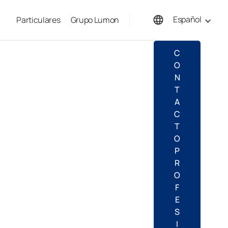
Español
Particulares
Grupo Lumon
English
C
O
N
T
A
C
T
O
P
R
O
F
E
S
I