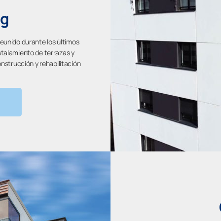
og
eunido durante los últimos
stalamiento de terrazas y
nstrucción y rehabilitación