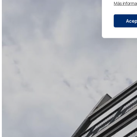
Más informa
Acep