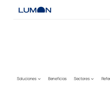
Saltar
al
contenido
Soluciones
Beneficios
Sectores
Refe