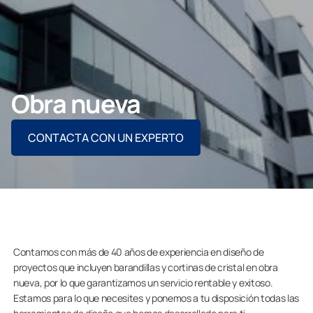
CONTACTO PROFESIONAL
Obra nueva
Particulares
CONTACTA CON UN EXPERTO
Grupo Lumon
Contamos con más de 40 años de experiencia en diseño de
proyectos que incluyen barandillas y cortinas de cristal en obra
nueva, por lo que garantizamos un servicio rentable y exitoso.
Estamos para lo que necesites y ponemos a tu disposición todas las