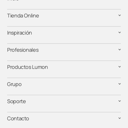
Tienda Online
Lumon Barcelona
Lumon Cáceres
Inspiración
Lumon Cádiz
Profesionales
Lumon Cantabria
Productos Lumon
Lumon Castellón
Grupo
Lumon Córdoba
Soporte
Lumon Elche
Contacto
Lumon Estepona