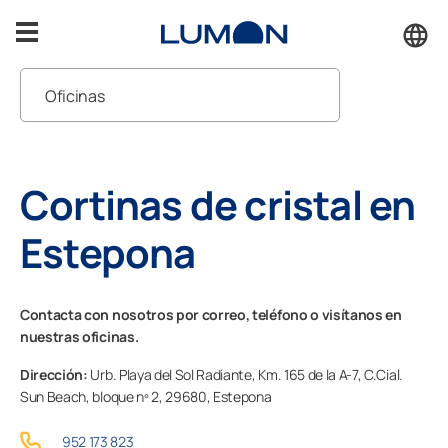
Saltar
al
contenido
Oficinas
Terrazas
Pedir presupuesto
Porches
Cortinas de cristal en
Atención al cliente
Cerramientos
Estepona
Solucionamos lo que necesites
Inspiración
Contacta con nosotros por correo, teléfono o visítanos en
nuestras oficinas.
Accesorios
Dirección:
Urb. Playa del Sol Radiante, Km. 165 de la A-7, C.Cial.
Sun Beach, bloque nº 2,
29680,
Estepona
Soporte
952 173 823