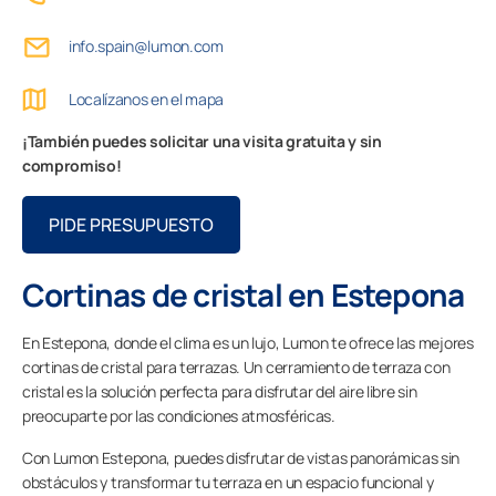
Contacto
info.spain@lumon.com
Localízanos en el mapa
PIDE ASESORAMIENTO AQUÍ
¡También puedes solicitar una visita gratuita y sin
compromiso!
PIDE PRESUPUESTO
Profesionales
Cortinas de cristal en Estepona
Grupo Lumon
En Estepona, donde el clima es un lujo, Lumon te ofrece las mejores
Tienda Online
cortinas de cristal para terrazas. Un cerramiento de terraza con
cristal es la solución perfecta para disfrutar del aire libre sin
preocuparte por las condiciones atmosféricas.
Con Lumon Estepona, puedes disfrutar de vistas panorámicas sin
obstáculos y transformar tu terraza en un espacio funcional y