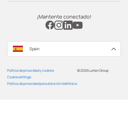
Lumon Fuerteventura
¡Mantente conectado!
Lumon Galicia
Lumon Granada
Spain
Lumon Huelva
Política de privacidad y cookies
© 2026
Lumon Group
Lumon Huesca
Cookie settings
Politica de privacidad para atención telefónica
Lumon Jaén
Lumon La Rioja
Lumon Las Palmas de Gran Canarias