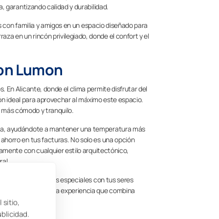
a, garantizando calidad y durabilidad.
les con familia y amigos en un espacio diseñado para
a en un rincón privilegiado, donde el confort y el
 con Lumon
 En Alicante, donde el clima permite disfrutar del
ción ideal para aprovechar al máximo este espacio.
no más cómodo y tranquilo.
tica, ayudándote a mantener una temperatura más
ahorro en tus facturas. No solo es una opción
tamente con cualquier estilo arquitectónico,
ral.
 o compartir momentos especiales con tus seres
des, asegurando una experiencia que combina
 sitio,
ublicidad.