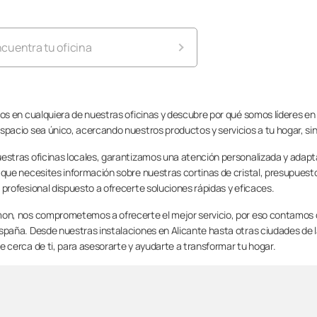
cuentra tu oficina
umon Alicante
nos en cualquiera de nuestras oficinas y descubre por qué somos líderes e
umon Almería
spacio sea único, acercando nuestros productos y servicios a tu hogar, s
estras oficinas locales, garantizamos una atención personalizada y adapt
umon Andorra
 que necesites información sobre nuestras cortinas de cristal, presupuest
 profesional dispuesto a ofrecerte soluciones rápidas y eficaces.
umon Barcelona
on, nos comprometemos a ofrecerte el mejor servicio, por eso contamos co
spaña. Desde nuestras instalaciones en Alicante hasta otras ciudades de la 
umon Cáceres
e cerca de ti, para asesorarte y ayudarte a transformar tu hogar.
umon Cádiz
umon Cantabria