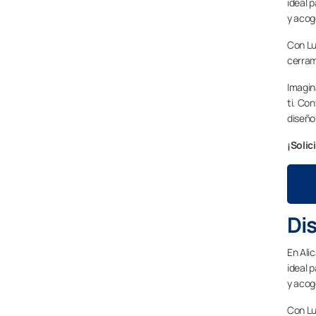
ideal 
y acoge
Con Lu
cerram
Imagin
ti. Co
diseño
¡Solic
Dis
En Alic
ideal 
y acoge
Con Lu