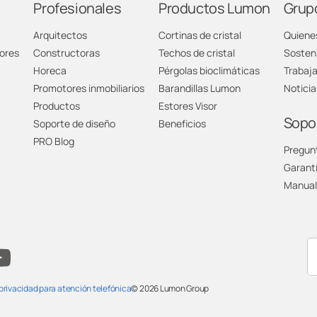
Profesionales
Productos Lumon
Grup
Arquitectos
Cortinas de cristal
Quiene
umon Castellón
ores
Constructoras
Techos de cristal
Sosteni
Horeca
Pérgolas bioclimáticas
Trabaj
umon Córdoba
Promotores inmobiliarios
Barandillas Lumon
Noticia
Productos
Estores Visor
umon Elche
Sopo
Soporte de diseño
Beneficios
PRO Blog
Pregun
umon Estepona
Garant
Manual
umon Fuerteventura
umon Galicia
umon Granada
 privacidad para atención telefónica
© 2026
Lumon Group
umon Huelva