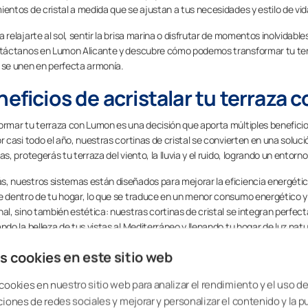
ientos de cristal a medida que se ajustan a tus necesidades y estilo de vid
a relajarte al sol, sentir la brisa marina o disfrutar de momentos inolvidab
ntáctanos en Lumon Alicante y descubre cómo podemos transformar tu terraz
 se unen en perfecta armonía.
neficios de acristalar tu terraza
ormar tu terraza con Lumon es una decisión que aporta múltiples beneficios.
or casi todo el año, nuestras cortinas de cristal se convierten en una solu
as, protegerás tu terraza del viento, la lluvia y el ruido, logrando un entor
, nuestros sistemas están diseñados para mejorar la eficiencia energé
e dentro de tu hogar, lo que se traduce en un menor consumo energético y 
nal, sino también estética: nuestras cortinas de cristal se integran perfec
ndo la belleza de tus vistas al Mediterráneo y llenando tu hogar de luz natu
 tu terraza un espacio único y versátil, perfecto para relajarte, trabajar
s cookies en este sitio web
os. En Lumon Alicante, diseñamos cada detalle pensando en tus necesida
ción, diseño y comodidad.
cookies en nuestro sitio web para analizar el rendimiento y el uso del
ciones de redes sociales y mejorar y personalizar el contenido y la p