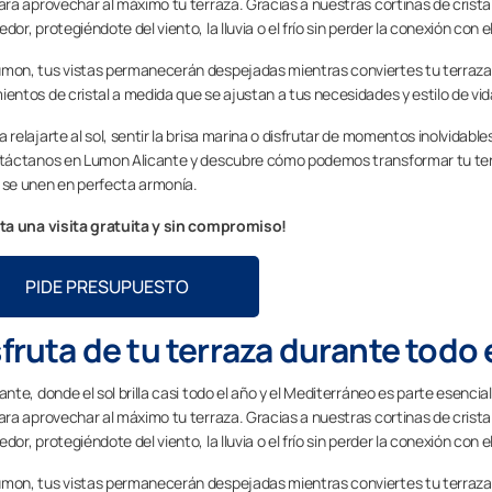
para aprovechar al máximo tu terraza. Gracias a nuestras cortinas de crista
dor, protegiéndote del viento, la lluvia o el frío sin perder la conexión con e
mon, tus vistas permanecerán despejadas mientras conviertes tu terraza 
ientos de cristal a medida que se ajustan a tus necesidades y estilo de vid
a relajarte al sol, sentir la brisa marina o disfrutar de momentos inolvidab
ntáctanos en Lumon Alicante y descubre cómo podemos transformar tu terraz
 se unen en perfecta armonía.
ita una visita gratuita y sin compromiso!
PIDE PRESUPUESTO
fruta de tu terraza durante todo 
ante, donde el sol brilla casi todo el año y el Mediterráneo es parte esencia
para aprovechar al máximo tu terraza. Gracias a nuestras cortinas de crista
dor, protegiéndote del viento, la lluvia o el frío sin perder la conexión con e
mon, tus vistas permanecerán despejadas mientras conviertes tu terraza 