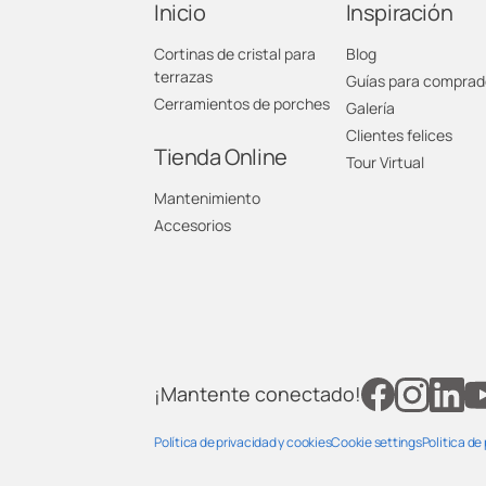
Inicio
Inspiración
Cortinas de cristal para
Blog
L
terrazas
Guías para comprad
Cerramientos de porches
Galería
L
Clientes felices
Tienda Online
Tour Virtual
L
Mantenimiento
Accesorios
L
L
L
¡Mantente conectado!
L
Política de privacidad y cookies
Cookie settings
Politica de
L