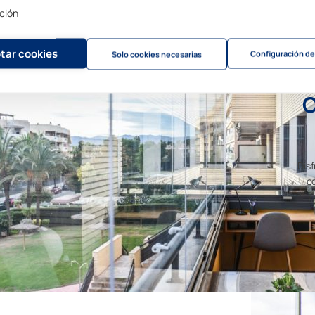
ción
tar cookies
Configuración de
Solo cookies necesarias
C
Disf
co