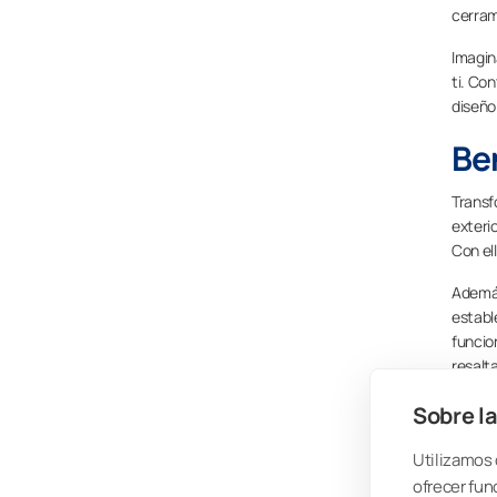
cerram
Imagin
ti. Co
diseño
Be
Transf
exteri
Con ell
Además
establ
funcio
resalta
Haz de
Sobre la
querid
innova
Utilizamos 
ofrecer fun