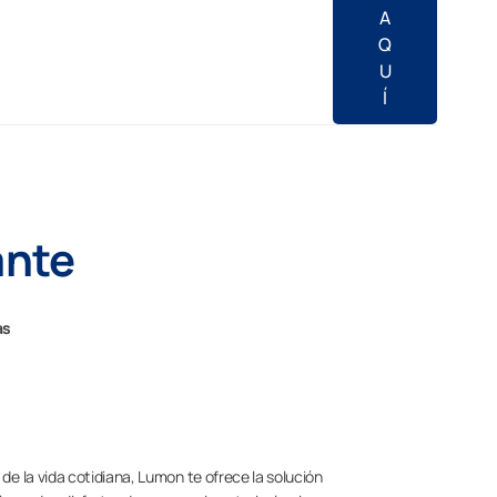
A
Q
U
Í
ante
as
l de la vida cotidiana, Lumon te ofrece la solución