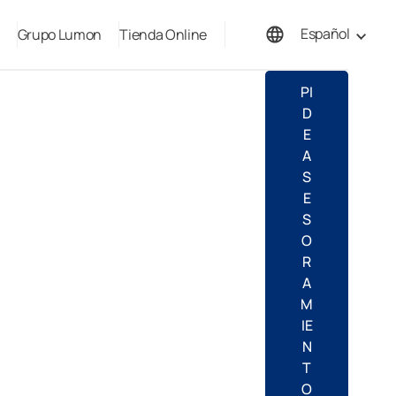
Español
Grupo Lumon
Tienda Online
English
PI
D
E
A
S
E
S
O
R
A
M
IE
N
T
O