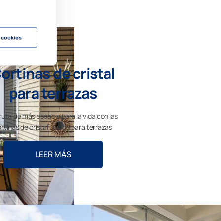
 cookies
ortinas de cristal
para terrazas
ruta de más espacio para la vida con las
rtinas de cristal Lumon para terrazas
LEER MÁS