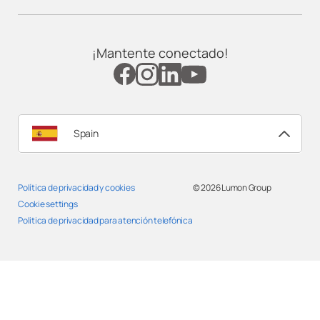
Lumon Fuerteventura
¡Mantente conectado!
Lumon Galicia
Lumon Granada
Spain
Lumon Huelva
Política de privacidad y cookies
© 2026
Lumon Group
Lumon Huesca
Cookie settings
Politica de privacidad para atención telefónica
Lumon Jaén
Lumon La Rioja
Lumon Las Palmas de Gran Canarias