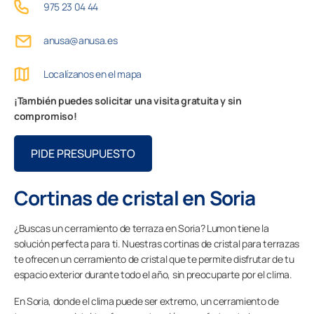
975 23 04 44
Contacto
anusa@anusa.es
PIDE ASESORAMIENTO AQUÍ
Localízanos en el mapa
¡También puedes solicitar una visita gratuita y sin
compromiso!
Profesionales
PIDE PRESUPUESTO
Grupo Lumon
Cortinas de cristal en Soria
Tienda Online
¿Buscas un cerramiento de terraza en Soria? Lumon tiene la
solución perfecta para ti. Nuestras cortinas de cristal para terrazas
te ofrecen un cerramiento de cristal que te permite disfrutar de tu
espacio exterior durante todo el año, sin preocuparte por el clima.
En Soria, donde el clima puede ser extremo, un cerramiento de