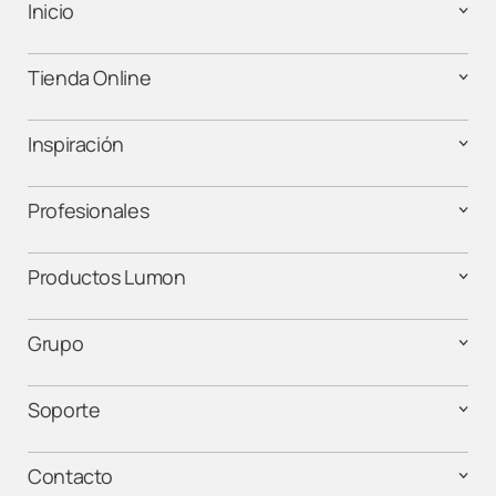
Inicio
Lumon Andorra
Tienda Online
Lumon Barcelona
Lumon Cáceres
Inspiración
Lumon Cádiz
Profesionales
Lumon Cantabria
Productos Lumon
Lumon Castellón
Grupo
Lumon Córdoba
Soporte
Lumon Elche
Contacto
Lumon Estepona