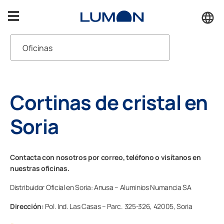
Saltar
al
contenido
Oficinas
Terrazas
Pedir presupuesto
Porches
Cortinas de cristal en
Atención al cliente
Cerramientos
Soria
Solucionamos lo que necesites
Inspiración
Contacta con nosotros por correo, teléfono o visítanos en
nuestras oficinas.
Accesorios
Distribuidor Oficial en Soria: Anusa – Aluminios Numancia SA
Soporte
Dirección:
Pol. Ind. Las Casas – Parc. 325-326,
42005,
Soria