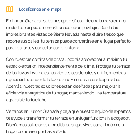
Contacto
Localízanos en el mapa
En Lumon Granada, sabemos que disfrutar de una terraza en una
ciudad tan especial como Granada es un privilegio. Desde las
PIDE ASESORAMIENTO AQUÍ
impresionantes vistas de Sierra Nevada hasta el aire fresco que
recorre sus calles, tu terraza puede convertirse en el lugar perfecto
para relajarte y conectar con el entorno.
Con nuestras cortinas de cristal, podrás aprovechar al máximo tu
Profesionales
espacio exterior, independientemente del clima. Protege tu terraza
de las lluvias invernales, los vientos ocasionales y el frío, mientras
sigues disfrutando de la luz natural y de las vistas despejadas.
Grupo Lumon
Además, nuestras soluciones están diseñadas para mejorar la
eficiencia energética de tu hogar, manteniendo una temperatura
Tienda Online
agradable todo el año.
Visítanos en Lumon Granada y deja que nuestro equipo de expertos
te ayude a transformar tu terraza en un lugar funcional y acogedor.
Diseñamos soluciones a medida para que vivas cada rincón de tu
hogar como siempre has soñado.