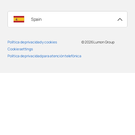
Lumon Granada
Spain
Lumon Huelva
Política de privacidad y cookies
© 2026
Lumon Group
Lumon Huesca
Cookie settings
Politica de privacidad para atención telefónica
Lumon Jaén
Lumon La Rioja
Lumon Las Palmas de Gran Canarias
Lumon Lérida
Lumon Lisboa