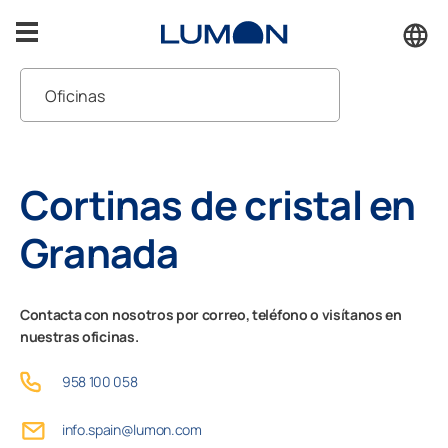
Saltar
al
contenido
Oficinas
Terrazas
Pedir presupuesto
Porches
Cortinas de cristal en
Atención al cliente
Cerramientos
Granada
Solucionamos lo que necesites
Inspiración
Contacta con nosotros por correo, teléfono o visítanos en
nuestras oficinas.
Accesorios
958 100 058
Soporte
info.spain@lumon.com