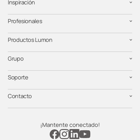
Lumon Cáceres
Inspiración
Lumon Cádiz
Profesionales
Lumon Cantabria
Productos Lumon
Lumon Castellón
Grupo
Lumon Córdoba
Soporte
Lumon Elche
Contacto
Lumon Estepona
Lumon Fuerteventura
¡Mantente conectado!
Lumon Galicia