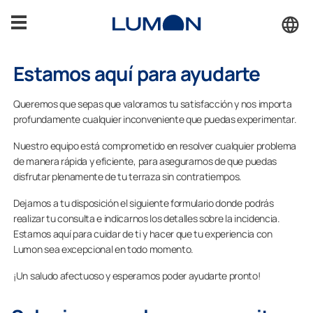
Saltar
al
contenido
Estamos aquí para ayudarte
Terrazas
Queremos que sepas que valoramos tu satisfacción y nos importa
Porches
profundamente cualquier inconveniente que puedas experimentar.
Nuestro equipo está comprometido en resolver cualquier problema
Cerramientos
de manera rápida y eficiente, para asegurarnos de que puedas
disfrutar plenamente de tu terraza sin contratiempos.
Inspiración
Dejamos a tu disposición el siguiente formulario donde podrás
realizar tu consulta e indicarnos los detalles sobre la incidencia.
Estamos aquí para cuidar de ti y hacer que tu experiencia con
Accesorios
Lumon sea excepcional en todo momento.
¡Un saludo afectuoso y esperamos poder ayudarte pronto!
Soporte