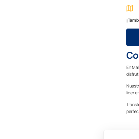
¡Tambi
Con
En Mal
disfru
Nuestra
líder 
Transf
perfec