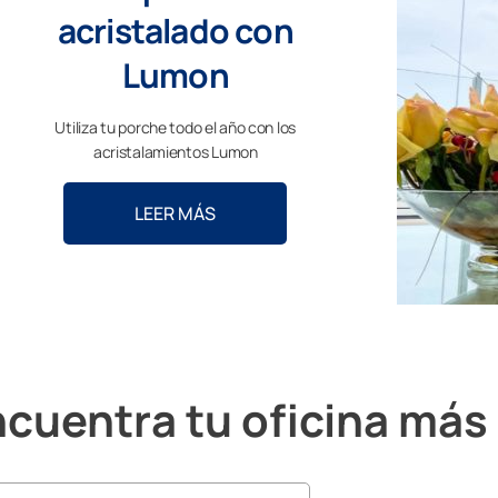
acristalado con
Lumon
Utiliza tu porche todo el año con los
acristalamientos Lumon
LEER MÁS
cuentra tu oficina más