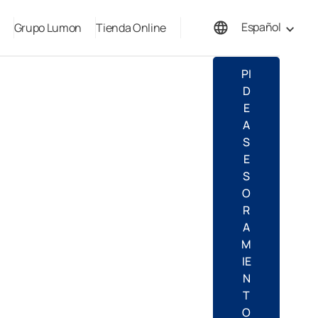
Español
Grupo Lumon
Tienda Online
English
PI
D
E
A
S
E
S
O
R
A
M
IE
N
T
O