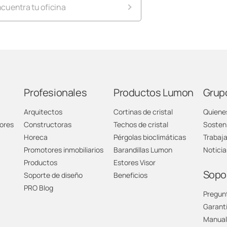
cuentra tu oficina
umon Alicante
umon Almería
umon Andorra
Profesionales
Productos Lumon
Grup
Arquitectos
Cortinas de cristal
Quiene
umon Barcelona
ores
Constructoras
Techos de cristal
Sosteni
Horeca
Pérgolas bioclimáticas
Trabaj
umon Cáceres
Promotores inmobiliarios
Barandillas Lumon
Noticia
Productos
Estores Visor
umon Cádiz
Sopo
Soporte de diseño
Beneficios
PRO Blog
Pregun
umon Cantabria
Garant
Manual