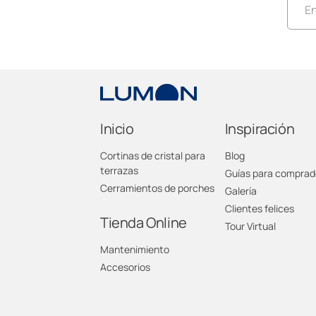
En
L
L
L
Inicio
Inspiración
Cortinas de cristal para
Blog
L
terrazas
Guías para comprad
Cerramientos de porches
Galería
L
Clientes felices
Tienda Online
Tour Virtual
L
Mantenimiento
Accesorios
L