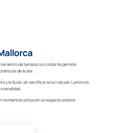
 Mallorca
rramiento de terraza con cristal te permite
rámicas de la isla.
y la lluvia, sin sacrificar la luz natural. Lumon es
ncionalidad.
vir momentos únicos en un espacio exterior