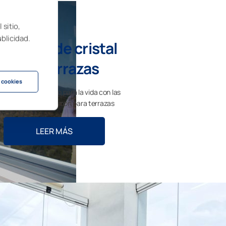
 sitio,
ublicidad.
ortinas de cristal
para terrazas
 cookies
ruta de más espacio para la vida con las
rtinas de cristal Lumon para terrazas
LEER MÁS