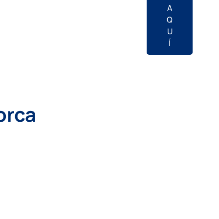
A
Q
U
Í
lorca