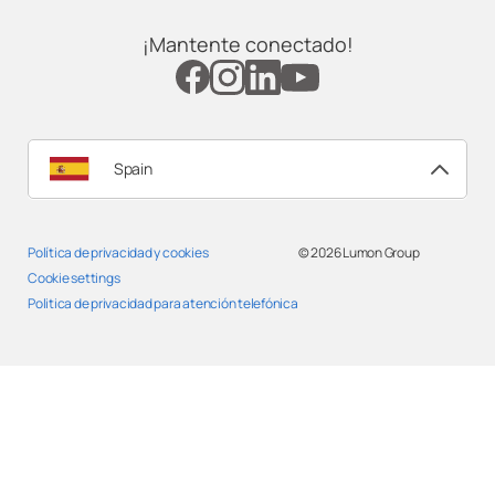
Lumon Fuerteventura
¡Mantente conectado!
Lumon Galicia
Lumon Granada
Spain
Lumon Huelva
Política de privacidad y cookies
© 2026
Lumon Group
Lumon Huesca
Cookie settings
Politica de privacidad para atención telefónica
Lumon Jaén
Lumon La Rioja
Lumon Las Palmas de Gran Canarias