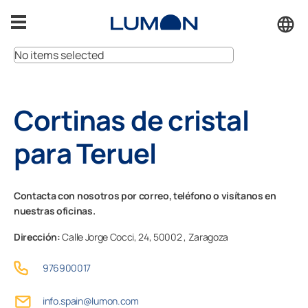
Saltar
al
contenido
No items selected
Terrazas
Cortinas de cristal
Porches
para Teruel
Cerramientos
Contacta con nosotros por correo, teléfono o visítanos en
Inspiración
nuestras oficinas.
Dirección:
Calle Jorge Cocci, 24,
50002 ,
Zaragoza
Accesorios
976900017
Soporte
info.spain@lumon.com