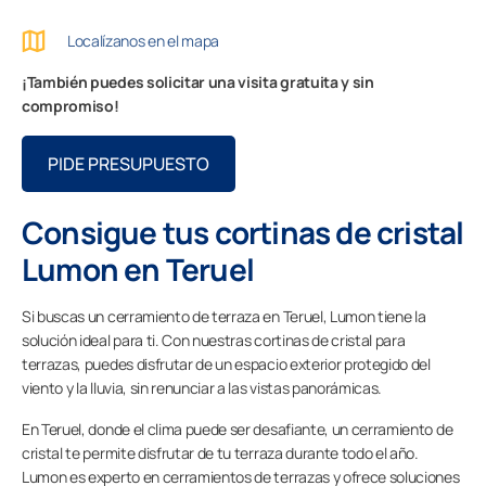
Contacto
Localízanos en el mapa
¡También puedes solicitar una visita gratuita y sin
PIDE ASESORAMIENTO AQUÍ
compromiso!
PIDE PRESUPUESTO
Profesionales
Consigue tus cortinas de cristal
Lumon en Teruel
Grupo Lumon
Si buscas un cerramiento de terraza en Teruel, Lumon tiene la
solución ideal para ti. Con nuestras cortinas de cristal para
Tienda Online
terrazas, puedes disfrutar de un espacio exterior protegido del
viento y la lluvia, sin renunciar a las vistas panorámicas.
En Teruel, donde el clima puede ser desafiante, un cerramiento de
cristal te permite disfrutar de tu terraza durante todo el año.
Lumon es experto en cerramientos de terrazas y ofrece soluciones