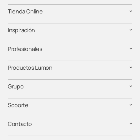
Tienda Online
Lumon Barcelona
Lumon Cáceres
Inspiración
Lumon Cádiz
Profesionales
Lumon Cantabria
Productos Lumon
Lumon Castellón
Grupo
Lumon Córdoba
Soporte
Lumon Elche
Contacto
Lumon Estepona