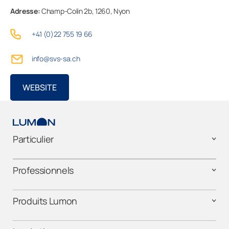
Adresse:
Champ-Colin 2b,
1260,
Nyon
Basel-Landschaft
+41 (0)22 755 19 66
Professionnels
Basel-Stadt
info@svs-sa.ch
Bern
Entreprise
WEBSITE
Fribourg
Genève
Particulier
Glarus
Professionnels
Graubünden
Produits Lumon
Jura