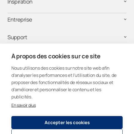
Inspiration
Luzern
Entreprise
Neuchâtel
Support
Nidwalden
Obwalden
Légal
À propos des cookies sur ce site
Nous utilisons des cookies sur notre site web afin
Schaffhausen
d’analyser les performances et l’utilisation du site, de
Nous suivre
proposer des fonctionnalités de réseaux sociaux et
Schwyz
d’améliorer et personnaliser le contenu et les
publicités.
Solothurn
En savoir plus
Switzerland
St. Gallen
Accepter les cookies