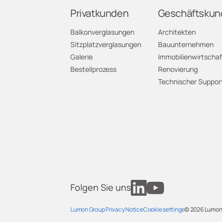
Privatkunden
Geschäftskun
G
Balkonverglasungen
Architekten
Sitzplatzverglasungen
Bauunternehmen
G
Galerie
Immobilienwirtschaf
Bestellprozess
Renovierung
J
Technischer Suppor
L
N
N
O
Folgen Sie uns
S
Lumon Group Privacy Notice
Cookie settings
© 2026
Lumon