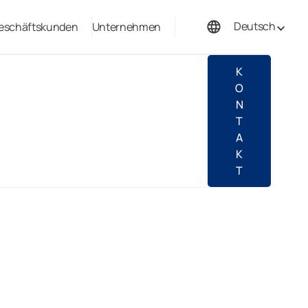
Deutsch
eschäftskunden
Unternehmen
Français
K
O
N
T
A
K
T