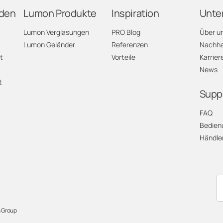
den
Lumon Produkte
Inspiration
Unte
larus
Lumon Verglasungen
PRO Blog
Über u
Lumon Geländer
Referenzen
Nachhal
raubünden
t
Vorteile
Karrier
News
ura
t
Supp
uzern
FAQ
Bedien
euchâtel
Händle
idwalden
bwalden
chaffhausen
 Group