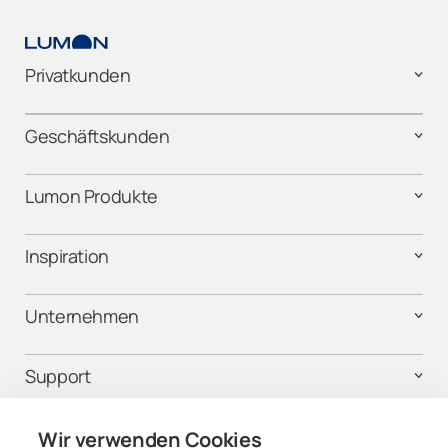
Tessin/Ticino
Thurgau
Privatkunden
Uri
Geschäftskunden
Valais
Lumon Produkte
Vaud
Inspiration
Zug
Unternehmen
Zürich
Support
Rechtliches
Wir verwenden Cookies