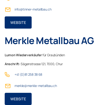
Luzern
info@tinner-metallbau.ch
Neuchâtel
WEBSITE
Nidwalden
Merkle Metallbau AG
Obwalden
Schaffhausen
Lumon Wiederverkäufer
für Graubünden
Anschrift:
Sägenstrasse 121,
7000,
Chur
Schwyz
+41 (0)81 258 38 68
Solothurn
merkle@merkle-metallbau.ch
St. Gallen
WEBSITE