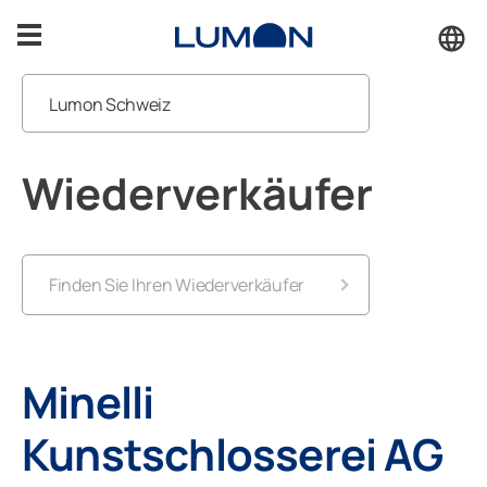
Zum
Inhalt
springen
Lumon Schweiz
Balkonverglasungen
Wiederverkäufer
Wiederverkäufer
Sitzplatzverglasungen
Service
Inspiration
Finden Sie Ihren Wiederverkäufer
Service
Aargau
Kontakt
Minelli
Appenzell Ausserrhoden
Kunstschlosserei AG
KONTAKT
Appenzell Innerrhoden