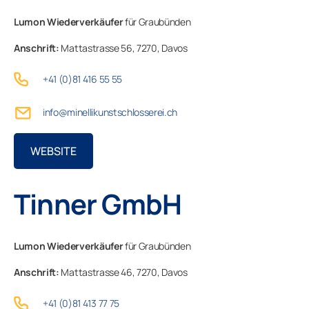
Lumon Wiederverkäufer
für Graubünden
Basel-Landschaft
Anschrift:
Mattastrasse 56,
7270,
Davos
Geschäftskunden
Basel-Stadt
+41 (0)81 416 55 55
Bern
Unternehmen
info@minellikunstschlosserei.ch
Fribourg
WEBSITE
Genève
Tinner GmbH
Glarus
Graubünden
Lumon Wiederverkäufer
für Graubünden
Anschrift:
Mattastrasse 46,
7270,
Davos
Jura
+41 (0)81 413 77 75