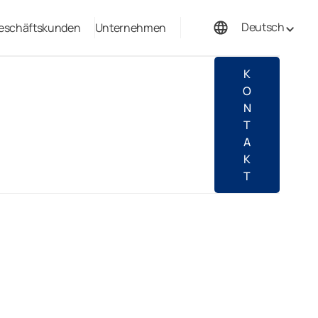
Deutsch
eschäftskunden
Unternehmen
Français
K
O
N
T
A
K
T