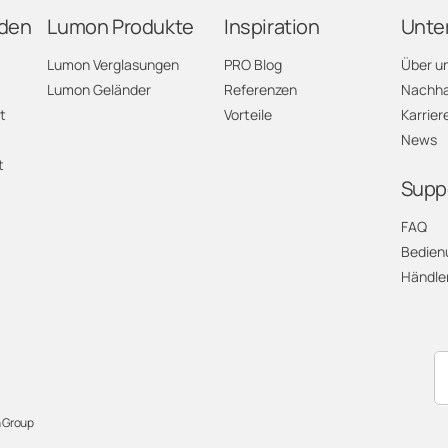
den
Lumon Produkte
Inspiration
Unte
larus
Lumon Verglasungen
PRO Blog
Über u
Lumon Geländer
Referenzen
Nachhal
raubünden
t
Vorteile
Karrier
News
ura
t
Supp
uzern
FAQ
Bedien
euchâtel
Händle
idwalden
bwalden
chaffhausen
 Group