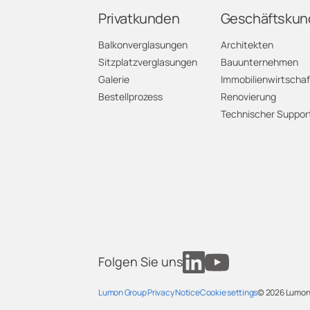
Privatkunden
Geschäftskun
G
Balkonverglasungen
Architekten
Sitzplatzverglasungen
Bauunternehmen
G
Galerie
Immobilienwirtschaf
Bestellprozess
Renovierung
J
Technischer Suppor
L
N
N
O
Folgen Sie uns
S
Lumon Group Privacy Notice
Cookie settings
© 2026
Lumon