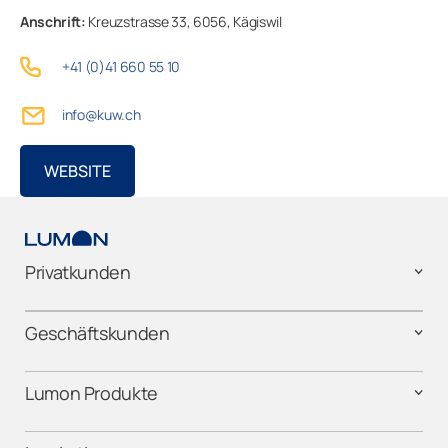
Anschrift:
Kreuzstrasse 33,
6056,
Kägiswil
Basel-Landschaft
+41 (0)41 660 55 10
Geschäftskunden
Basel-Stadt
info@kuw.ch
Bern
Unternehmen
WEBSITE
Fribourg
Genève
Privatkunden
Glarus
Geschäftskunden
Graubünden
Lumon Produkte
Jura