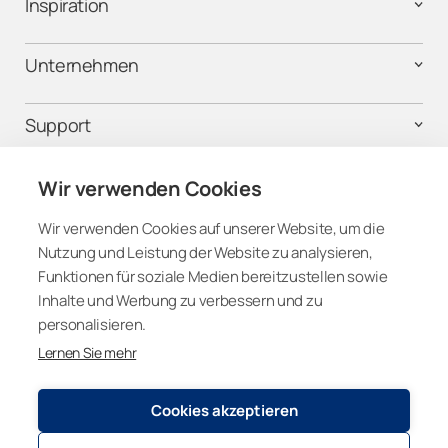
Inspiration
Luzern
Unternehmen
Neuchâtel
Support
Nidwalden
Obwalden
Rechtliches
Wir verwenden Cookies
Wir verwenden Cookies auf unserer Website, um die
Schaffhausen
Nutzung und Leistung der Website zu analysieren,
Folgen Sie uns
Funktionen für soziale Medien bereitzustellen sowie
Schwyz
Inhalte und Werbung zu verbessern und zu
personalisieren.
Solothurn
Lernen Sie mehr
Switzerland
St. Gallen
Cookies akzeptieren