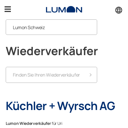
Zum
Inhalt
springen
Lumon Schweiz
Balkonverglasungen
Wiederverkäufer
Wiederverkäufer
Sitzplatzverglasungen
Service
Inspiration
Finden Sie Ihren Wiederverkäufer
Service
Aargau
Kontakt
Küchler + Wyrsch AG
Appenzell Ausserrhoden
KONTAKT
Appenzell Innerrhoden
Lumon Wiederverkäufer
für Uri