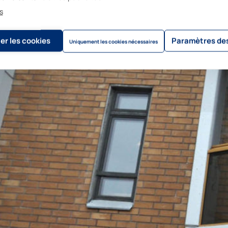
Le design modulaire de nos produi
s
et accélère ainsi le processus de
expérience dans le domaine du vit
er les cookies
Paramètres des
processus efficace pour les rénov
Uniquement les cookies nécessaires
processus, nous sommes là pour vo
numériques pendant le processus