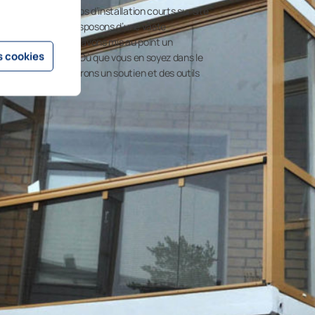
ts permet des temps d’installation courts sur site
 rénovation. Nous disposons d’une vaste
rage de balcons et avons mis au point un
 cookies
ations de balcons. Où que vous en soyez dans le
us. Nous vous offrons un soutien et des outils
 de conception.