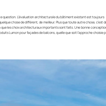
te question. L’évaluation architecturale du bâtiment existant est toujours
à quelque chose de différent, de meilleur. Plus que toute autre chose, c’est d
n que les choix architecturaux importants sont faits. Une bonne conceptio
roduits Lumon pour façades de balcons, quelle que soit l’approche choisie p