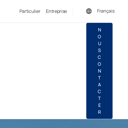
Français
Particulier
Entreprise
Deutsch
N
O
U
S
C
O
N
T
A
C
T
E
R