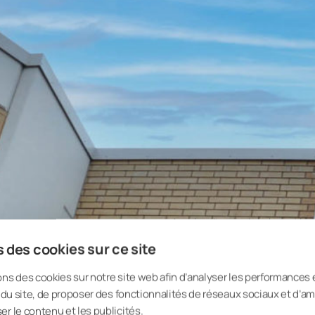
Avec les vitrages de balcon et le
une façade entièrement nouvelle 
 des cookies sur ce site
intégrer le vitrage de manière à c
compromettre la sécurité. Vous p
ons des cookies sur notre site web afin d’analyser les performances 
balcons et de garde-corps en verr
on du site, de proposer des fonctionnalités de réseaux sociaux et d’am
à vos besoins.
er le contenu et les publicités.