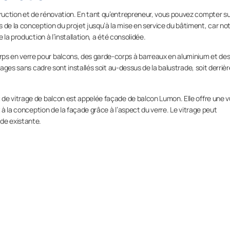
uction et de rénovation. En tant qu’entrepreneur, vous pouvez compter su
e la conception du projet jusqu’à la mise en service du bâtiment, car no
 la production à l’installation, a été consolidée.
s en verre pour balcons, des garde-corps à barreaux en aluminium et de
ages sans cadre sont installés soit au-dessus de la balustrade, soit derrière
de vitrage de balcon est appelée façade de balcon Lumon. Elle offre une 
 à la conception de la façade grâce à l’aspect du verre. Le vitrage peut
de existante.