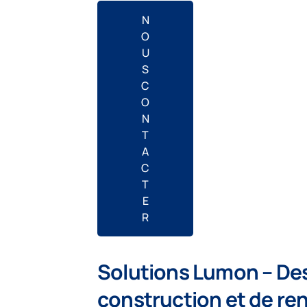
N
O
U
S
C
O
N
T
A
C
T
E
R
Solutions Lumon – Des
construction et de re