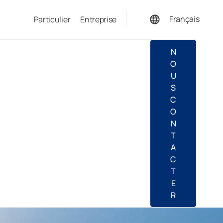
Français
Particulier
Entreprise
Deutsch
N
O
U
S
C
O
N
T
A
C
T
E
R