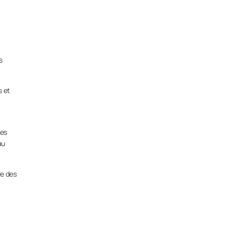
s
s et
ses
au
re des