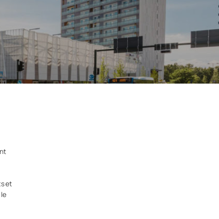
ant
ts et
 le