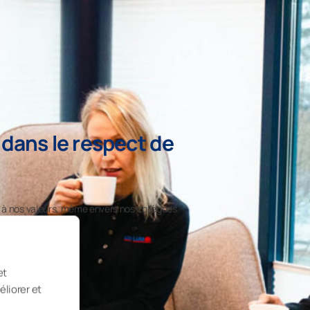
dans le respect de
 à nos valeurs, même envers nos collègues
proches.
esses
et
enir ensemble.
éliorer et