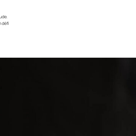
oude.
 défi