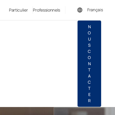
Français
Particulier
Professionnels
Deutsch
N
O
U
S
C
O
N
T
A
C
T
E
R