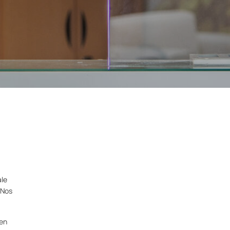
ale
 Nos
’en