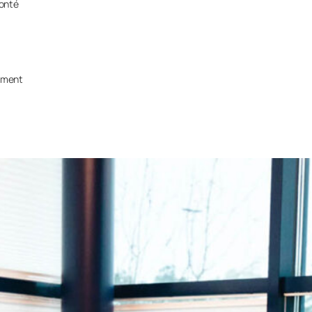
lonté
lement