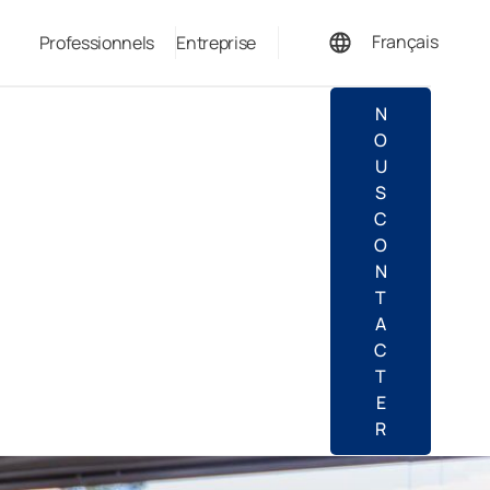
Français
Professionnels
Entreprise
Deutsch
N
O
U
S
C
O
N
T
A
C
T
E
R