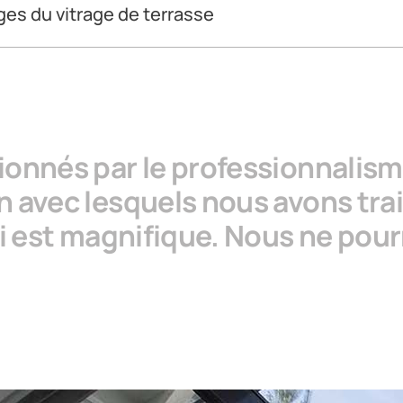
tous les
manuels d’entretien et d’utilisation
ici
ges du vitrage de terrasse
endroit plus confortable et plus agréable pour se poser – beauc
me salon pour toute la famille. Aménagez-là selon vos souhait
onnés par le professionnalism
avec lesquels nous avons traité
i est magnifique. Nous ne pour