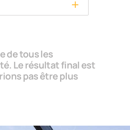
oup de nos clients estiment que la
s et vos idées.
e de tous les
. Le résultat final est
rions pas être plus