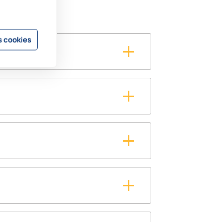
 cookies
actez-nous directement. Lors d’un
 de la situation sur votre terrasse et
 sur les possibilités pour votre
ant de passer commande, certains de
uons votre vitrage de terrasse sur
pliquera ensuite tous les détails