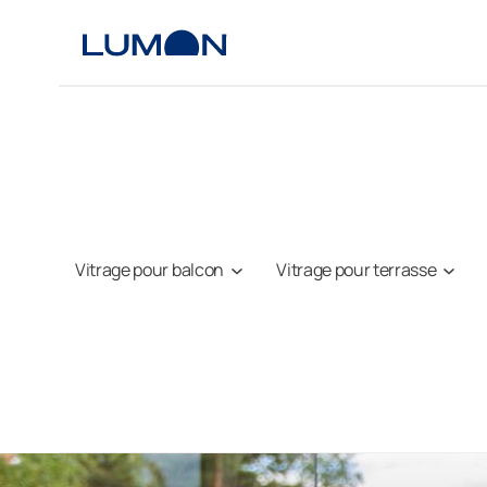
Aller
au
contenu
Vitrage pour balcon
Vitrage pour terrasse