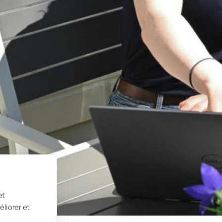
et
éliorer et