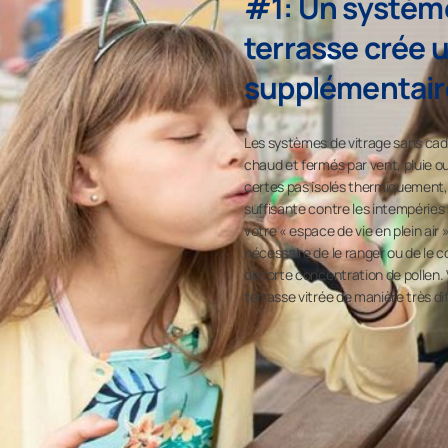
#1: Un système
terrasse crée 
supplémentair
Les systèmes de vitrage sans ca
chaud et fermés par vent, pluie ou
certes pas isolés thermiquement,
suffisante contre les intempéries
votre « espace de vie en plein air »
nécessaire de le ranger ou de le 
de forte concentration de pollen
terrasse vitrée de manière très di