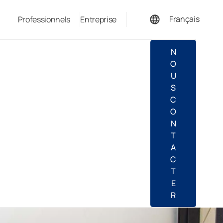
Français
Professionnels
Entreprise
Deutsch
N
O
U
S
C
O
N
T
A
C
T
E
R