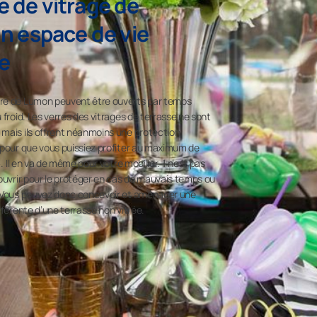
 de vitrage de
un espace de vie
e
dre de Lumon peuvent être ouverts par temps
 froid. Les verres des vitrages de terrasse ne sont
 mais ils offrent néanmoins une protection
 pour que vous puissiez profiter au maximum de
. Il en va de même pour votre mobilier. Il n’est pas
couvrir pour le protéger en cas de mauvais temps ou
. Vous pouvez donc concevoir et aménager une
fférente d’une terrasse non vitrée.