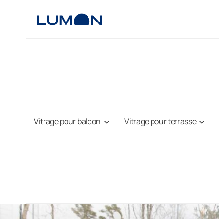
Aller
au
contenu
Vitrage pour balcon
Vitrage pour terrasse