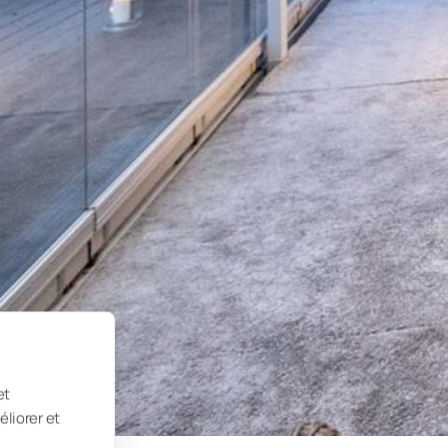
et
éliorer et