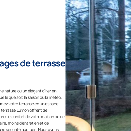
rages de terrasse
ne nature ou un élégant dîner en
uelle que soit la saison ou la météo.
rmez votre terrasse en un espace
de terrasse Lumon offrent de
orer le confort de votre maison ou de
re, moins d’entretien et de
 une sécurité accrues. Nous avons