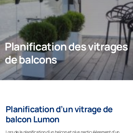
Professionnels
Planification des vitrages
Entreprise
de balcons
Planification d’un vitrage de
balcon Lumon
Lors de la planification d’un balcon et plus particulièrement d’un