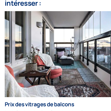
intéresser :
consiste à créer un espace qui vous apporte plaisir
et détente. Prenez votre temps, amusez-vous et
profitez de la transformation de votre balcon en
une oasis paisible et agréable.
Pour en savoir plus sur le processus de commande
de nos vitrages de balcon, cliquez
ici
.
GALERIE
Prix des vitrages de balcons