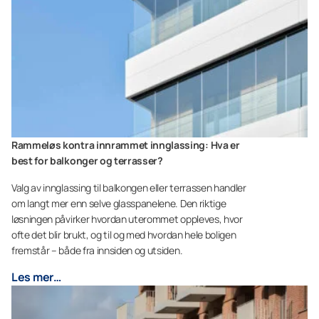
Rammeløs kontra innrammet innglassing: Hva er
best for balkonger og terrasser?
Valg av innglassing til balkongen eller terrassen handler
om langt mer enn selve glasspanelene. Den riktige
løsningen påvirker hvordan uterommet oppleves, hvor
ofte det blir brukt, og til og med hvordan hele boligen
fremstår – både fra innsiden og utsiden.
Les mer…