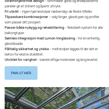
Strømlinjeformet design
– rammeløst glass og endeplasserte
paneler gir et stilrent og åpent uttrykk.
Fri utsikt
– ingen hjørnestolper nødvendig i de fleste tilfeller.
Tilpassbare kombinasjoner
– velg farger, glasstyper og profiler
som passer ditt prosjekt.
Passer både nybygg og rehabilitering
– fleksibelt system for alle
balkongtyper.
Sømløs integrasjon med Lumon Innglassing
– for en enhetlig
glassfasade.
Pålitelig sikkerhet og ytelse
– midtstolper legges til der det er
behov for ekstra stabilitet.
Utviklet for varighet
– bærekraftige materialer og lang levetid.
FINN UT MER