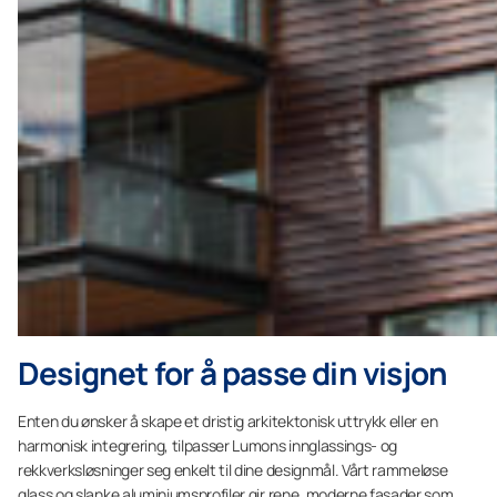
Designet for å passe din visjon
Enten du ønsker å skape et dristig arkitektonisk uttrykk eller en
harmonisk integrering, tilpasser Lumons innglassings- og
rekkverksløsninger seg enkelt til dine designmål. Vårt rammeløse
glass og slanke aluminiumsprofiler gir rene, moderne fasader som