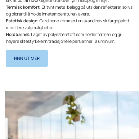
slik at du får nøyaktig kontroll over lysinnslipp og innsyn.
Termisk komfort
: Et tynt metallbelegg på utsiden reflekterer sollys
og bidrar til å holde innetemperaturen lavere.
Estetisk design
: Gardinene kommer i en skandinavisk fargepalett
med flere valgmuligheter.
Holdbarhet
: Laget av polyesterstoff som holder formen og gir
høyere slitestyrke enn tradisjonelle persienner i aluminium.
FINN UT MER