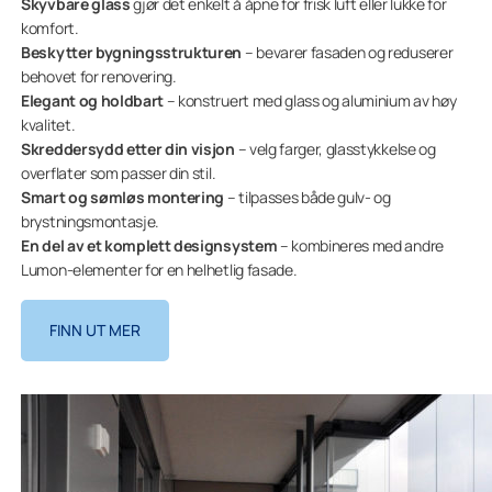
Skyvbare glass
gjør det enkelt å åpne for frisk luft eller lukke for
komfort.
Beskytter bygningsstrukturen
– bevarer fasaden og reduserer
behovet for renovering.
Elegant og holdbart
– konstruert med glass og aluminium av høy
kvalitet.
Skreddersydd etter din visjon
– velg farger, glasstykkelse og
overflater som passer din stil.
Smart og sømløs montering
– tilpasses både gulv- og
brystningsmontasje.
En del av et komplett designsystem
– kombineres med andre
Lumon-elementer for en helhetlig fasade.
FINN UT MER