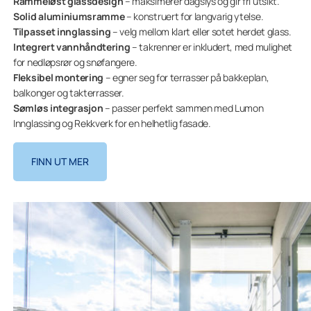
Rammeløst glassdesign
– maksimerer dagslys og gir fri utsikt.
Solid aluminiumsramme
– konstruert for langvarig ytelse.
Tilpasset innglassing
– velg mellom klart eller sotet herdet glass.
Integrert vannhåndtering
– takrenner er inkludert, med mulighet
for nedløpsrør og snøfangere.
Fleksibel montering
– egner seg for terrasser på bakkeplan,
balkonger og takterrasser.
Sømløs integrasjon
– passer perfekt sammen med Lumon
Innglassing og Rekkverk for en helhetlig fasade.
FINN UT MER