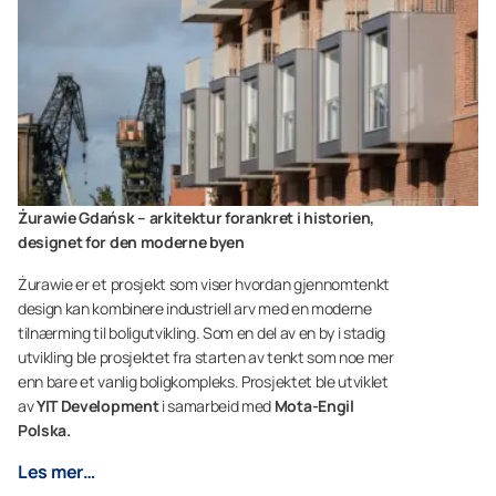
Żurawie Gdańsk – arkitektur forankret i historien,
designet for den moderne byen
Żurawie er et prosjekt som viser hvordan gjennomtenkt
design kan kombinere industriell arv med en moderne
tilnærming til boligutvikling. Som en del av en by i stadig
utvikling ble prosjektet fra starten av tenkt som noe mer
enn bare et vanlig boligkompleks. Prosjektet ble utviklet
av
YIT Development
i samarbeid med
Mota-Engil
Polska.
Les mer…