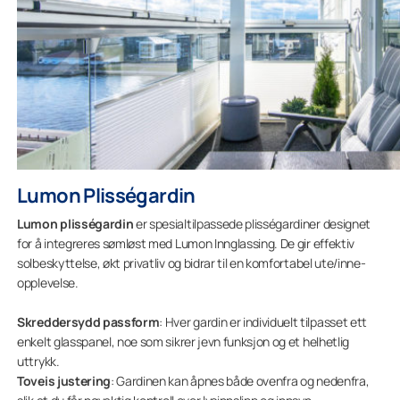
Lumon Plisségardin
Lumon plisségardin
er spesialtilpassede plisségardiner designet
for å integreres sømløst med Lumon Innglassing. De gir effektiv
solbeskyttelse, økt privatliv og bidrar til en komfortabel ute/inne-
opplevelse.
Skreddersydd passform
: Hver gardin er individuelt tilpasset ett
enkelt glasspanel, noe som sikrer jevn funksjon og et helhetlig
uttrykk.
Toveis justering
: Gardinen kan åpnes både ovenfra og nedenfra,