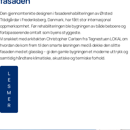
fasaden
Den gjennomtenkte designen i fasaderehabiliteringen av Ørsted
Trädgårdar i Frederiksberg, Danmark, har fått stor internasjonal
oppmerksomhet. Før rehabiliteringen ble bygningen av både beboere og
forbipasserende omtalt som byens styggeste.
Vi snakket med arkitekten Christopher Carlsen fra Tegnestuen LOKAL om
hvordan de kom frem til den smarte løsningen med å dekke den slitte
fasaden med et glasslag – gi den gamle bygningen et moderne uttrykk og
samtidig håndtere klimatiske, akustiske og termiske forhold.
L
E
S
M
E
R