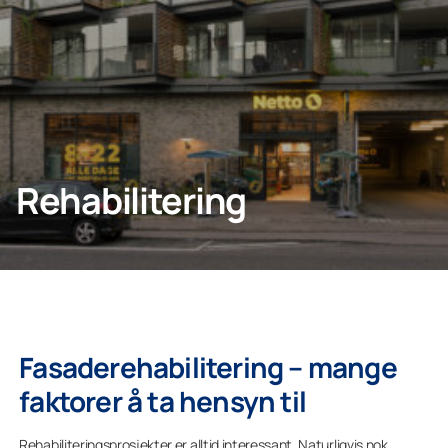
KONTAKT OSS
Hjem
Rehabilitering
Lumon Konsern
Fasaderehabilitering – mange
faktorer å ta hensyn til
Rehabiliteringsprosjekter er alltid interessant. Naturligvis nok