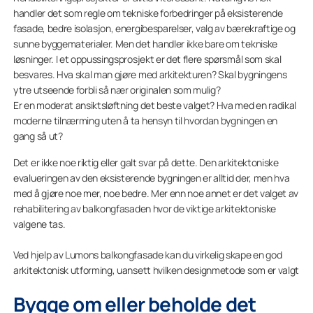
handler det som regle om tekniske forbedringer på eksisterende
fasade, bedre isolasjon, energibesparelser, valg av bærekraftige og
sunne byggematerialer. Men det handler ikke bare om tekniske
løsninger. I et oppussingsprosjekt er det flere spørsmål som skal
besvares. Hva skal man gjøre med arkitekturen? Skal bygningens
ytre utseende forbli så nær originalen som mulig?
Er en moderat ansiktsløftning det beste valget? Hva med en radikal
moderne tilnærming uten å ta hensyn til hvordan bygningen en
gang så ut?
Det er ikke noe riktig eller galt svar på dette. Den arkitektoniske
evalueringen av den eksisterende bygningen er alltid der, men hva
med å gjøre noe mer, noe bedre. Mer enn noe annet er det valget av
rehabilitering av balkongfasaden hvor de viktige arkitektoniske
valgene tas.
Ved hjelp av Lumons balkongfasade kan du virkelig skape en god
arkitektonisk utforming, uansett hvilken designmetode som er valgt
Bygge om eller beholde det