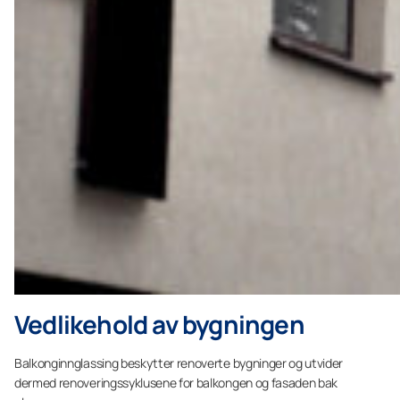
Vedlikehold av bygningen
Balkonginnglassing beskytter renoverte bygninger og utvider
dermed renoveringssyklusene for balkongen og fasaden bak