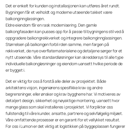
Det er enkelt for kunden og installasjonen kan utføres året rundt.
Bygningen får et velholdt og moderne utseende takket være
balkonginnglassingen.
Eldre eiendom får en rask modernisering. Den gamle
balkongfasaden kan pusses opp for å passe til bygningens stil ved å
oppgradere balkongrekkverket og integrere balkonginnglassingen.
Størrelsen på balkongen forbli rden samme, men fargen på
rekkverket, de nye overflatematerialene og detaljene sørger for et
nytt utseende. Våre standardløsninger kan skreddersys til alle type
individuelle balkongløsninger og eiendom uansett hvilke periode de
er bygget i.
Det er viktig for oss å forstå alle deler av prosjektet. Både
arkitektens visjon, ingeniørens spesifikke krav og andre
begrensninger, eller ønsker og krav byggherre har. Vi motiveres av
detaljert design, sikkerhet og nøyaktige montering, uansett hvor
mange glass som skal installeres i prosjektet. Vi forplikter oss
fullstendig til våre kunder, ansatte, partnere og selvfølgelig miljøet.
Våre omfattende prosesser er en garanti for et vellykket resultat.
For oss i Lumon er det viktig at logistikken på byggeplassen fungerer