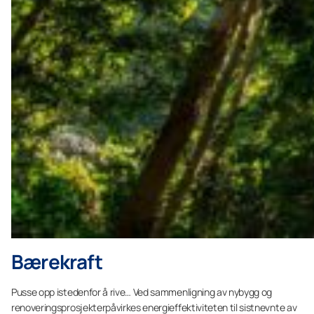
Bærekraft
Pusse opp istedenfor å rive… Ved sammenligning av nybygg og
renoveringsprosjekterpåvirkes energieffektiviteten til sistnevnte av