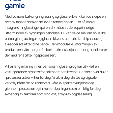
gamle
Med Lumons balkonginnglassing og glassrekkverk kan du skape en
helt ny fasade som en del av en renoveringen. Eller så kan du
integrere innglassingen på en slik måte at den opprinnelige
utformingen av bygningen beholdes. Du kan velge mellom en rekke
balkonginnglassinger og glassrekkverk, som alle kan tilpasses og
skreddersys etter dine behov. Den modulære utformingen av
produktene våre sørger for kortere installasjonstider og akselererer
dermed rehabiliteringsprosessen.
Vi har lang erfaring innen balkonginnglassing og har utviklet en
velfungerende prosess for balkongrehabilitering. Uansett hvor du er
i prosessen,så er vi her for deg. Vi tilbyr deg støtte og digitale
verktøy både før og underveis. Våre eksperter vil hjelpe deg
gjennom prosessen og finne den løsningen som er riktig for deg,
avhengig av faktorer som vindlast, støykrav og plassering.