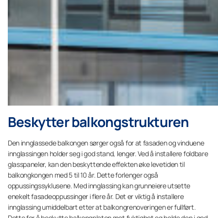
Beskytter balkongstrukturen
Den innglassede balkongen sørger også for at fasaden og vinduene
innglassingen holder seg i god stand, lenger. Ved å installere foldbare
glasspaneler, kan den beskyttende effekten øke levetiden til
balkongkongen med 5 til 10 år. Dette forlenger også
oppussingssyklusene. Med innglassing kan grunneiere utsette
enekelt fasadeoppussinger i flere år. Det er viktig å installere
innglassing umiddelbart etter at balkongrenoveringen er fullført.
Dette for å beskytte balkongplaten mot fuktighet og holde den i god