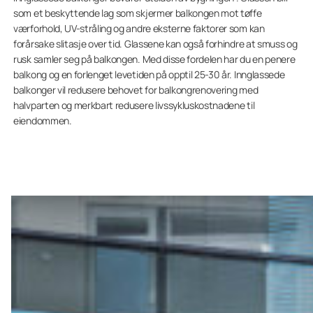
som et beskyttende lag som skjermer balkongen mot tøffe
værforhold, UV-stråling og andre eksterne faktorer som kan
forårsake slitasje over tid. Glassene kan også forhindre at smuss og
rusk samler seg på balkongen. Med disse fordelen har du en penere
balkong og en forlenget levetiden på opptil 25-30 år. Innglassede
balkonger vil redusere behovet for balkongrenovering med
halvparten og merkbart redusere livssykluskostnadene til
eiendommen.