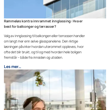
Rammeløs kontra innrammet innglassing: Hva er
best for balkonger og terrasser?
Valg av innglassing til balkongen eller terrassen handler
om langt mer enn selve glasspanelene. Den riktige
løsningen påvirker hvordan uterommet oppleves, hvor
ofte det blir brukt, og til og med hvordan hele boligen
fremstår – både fra innsiden og utsiden.
Les mer…