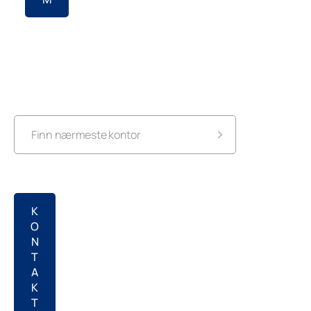
Finn nærmeste kontor
Lumon Hovedkontor Oslo
K
O
N
T
A
K
T