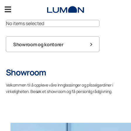
Hopp
til
innhold
No items selected
Innglasset balkong
Showroom og kontorer
Innglasset terrasse
Brukerstøtte
Inspirasjon
Showroom
Brukerstøtte
Velkommen til å oppleve våre innglassinger og plisségardiner i
virkeligheten. Besøk et showroom og få personlig rådgivning.
Kontakt oss
KOSTNADSFRI BEFARING