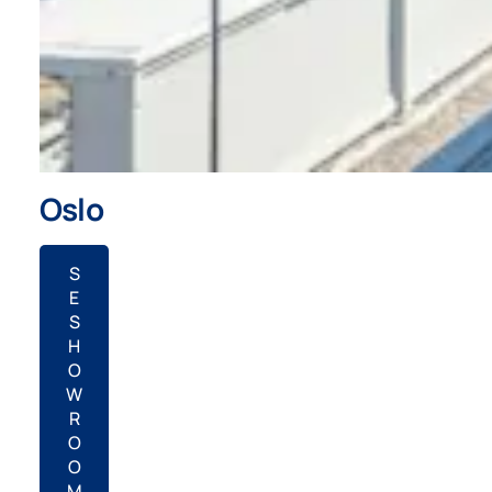
Oslo
S
E
S
H
O
W
R
O
O
M