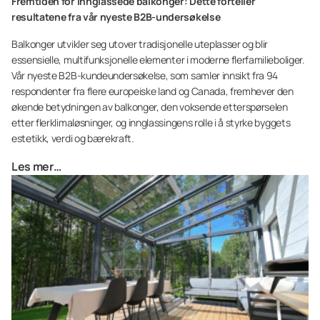
Fremtiden for innglassede balkonger: Dette forteller
resultatene fra vår nyeste B2B-undersøkelse
Balkonger utvikler seg utover tradisjonelle uteplasser og blir
essensielle, multifunksjonelle elementer i moderne flerfamilieboliger.
Vår nyeste B2B-kundeundersøkelse, som samler innsikt fra 94
respondenter fra flere europeiske land og Canada, fremhever den
økende betydningen av balkonger, den voksende etterspørselen
etter flerklimaløsninger, og innglassingens rolle i å styrke byggets
estetikk, verdi og bærekraft.
Les mer…