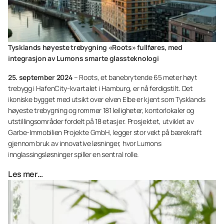
Tysklands høyeste trebygning «Roots» fullføres, med
integrasjon av Lumons smarte glassteknologi
25. september 2024
–
Roots
, et banebrytende 65 meter høyt
trebygg i HafenCity-kvartalet i Hamburg, er nå ferdigstilt. Det
ikoniske bygget med utsikt over elven Elbe er kjent som Tysklands
høyeste trebygning og rommer 181 leiligheter, kontorlokaler og
utstillingsområder fordelt på 18 etasjer. Prosjektet, utviklet av
Garbe-Immobilien Projekte GmbH, legger stor vekt på bærekraft
gjennom bruk av innovative løsninger, hvor Lumons
innglassingsløsninger spiller en sentral rolle.
Les mer…