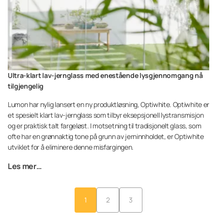
Ultra-klart lav-jernglass med enestående lysgjennomgang nå
tilgjengelig
Lumon har nylig lansert en ny produktløsning, Optiwhite. Optiwhite er
et spesielt klart lav-jernglass som tilbyr eksepsjonell lystransmisjon
og er praktisk talt fargeløst. I motsetning til tradisjonelt glass, som
ofte har en grønnaktig tone på grunn av jerninnholdet, er Optiwhite
utviklet for å eliminere denne misfargingen.
Les mer…
1
2
3