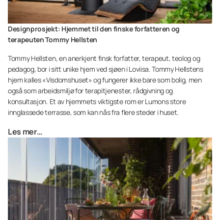
Designprosjekt: Hjemmet til den finske forfatteren og
terapeuten Tommy Hellsten
Tommy Hellsten, en anerkjent finsk forfatter, terapeut, teolog og
pedagog, bor i sitt unike hjem ved sjøen i Loviisa. Tommy Hellstens
hjem kalles «Visdomshuset» og fungerer ikke bare som bolig, men
også som arbeidsmiljø for terapitjenester, rådgivning og
konsultasjon. Et av hjemmets viktigste rom er Lumons store
innglassede terrasse, som kan nås fra flere steder i huset.
Les mer…