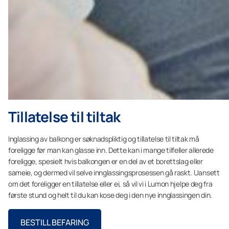
Tillatelse til tiltak
Inglassing av balkong er søknadspliktig og tillatelse til tiltak må
foreligge før man kan glasse inn. Dette kan i mange tilfeller allerede
foreligge, spesielt hvis balkongen er en del av et borettslag eller
sameie, og dermed vil selve innglassingsprosessen gå raskt. Uansett
om det foreligger en tillatelse eller ei, så vil vi i Lumon hjelpe deg fra
første stund og helt til du kan kose deg i den nye innglassingen din.
BESTILL BEFARING