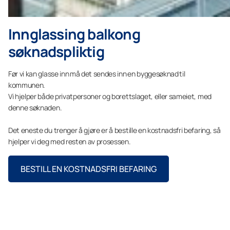
Innglassing balkong
søknadspliktig
Før vi kan glasse inn må det sendes inn en byggesøknad til
kommunen.
Vi hjelper både privatpersoner og borettslaget, eller sameiet, med
denne søknaden.
Det eneste du trenger å gjøre er å bestille en kostnadsfri befaring, så
hjelper vi deg med resten av prosessen.
BESTILL EN KOSTNADSFRI BEFARING