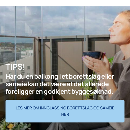
TIPS!
Har du en balkong i et borettslag eller
sameie kan det være at det allerede
foreligger en godkjent byggesøknad.
LES MER OM INNGLASSING BORETTSLAG OG SAMEIE
HER