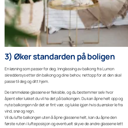
3) Øker standarden på boligen
En løsning som passer for deg. Innglassing av balkong fra Lumon
skreddersys etter din balkong og dine behov, nettopp for at den skal
passe til deg og ditt hjem.
De rammeløse glassene er fleksible, og du bestemmer selv hvor
åpent eller lukket du vil ha det på balkongen. Du kan åpne helt opp og
nyte balkongen når det er fint vær, og lukke igjen hvis du ønsker le fra
vind, snø og regn.
Vil du lufte balkongen uten å åpne glassene helt, kan du åpne den
første ruten i lufteposisjon og eventuelt skyve de andre glassene lett