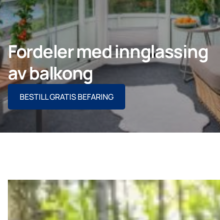
Bedrift
Fordeler med innglassing
av balkong
Lumon Konsern
BESTILL GRATIS BEFARING