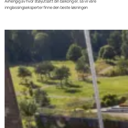
Avhengig av hvor støyutsatt din balkong er, så vil våre
innglassingseksperter finne den beste løsningen