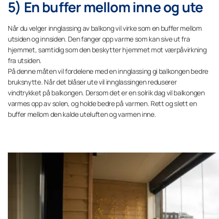
5) En buffer mellom inne og ute
Når du velger innglassing av balkong vil virke som en buffer mellom
utsiden og innsiden. Den fanger opp varme som kan sive ut fra
hjemmet, samtidig som den beskytter hjemmet mot værpåvirkning
fra utsiden.
På denne måten vil fordelene med en innglassing gi balkongen bedre
bruksnytte. Når det blåser ute vil innglassingen reduserer
vindtrykket på balkongen. Dersom det er en solrik dag vil balkongen
varmes opp av solen, og holde bedre på varmen. Rett og slett en
buffer mellom den kalde uteluften og varmen inne.