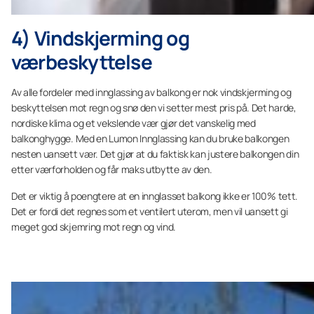
4) Vindskjerming og
værbeskyttelse
Av alle fordeler med innglassing av balkong er nok vindskjerming og
beskyttelsen mot regn og snø den vi setter mest pris på. Det harde,
nordiske klima og et vekslende vær gjør det vanskelig med
balkonghygge. Med en Lumon Innglassing kan du bruke balkongen
nesten
uansett vær. Det gjør at du faktisk kan justere balkongen din
etter værforholden og får maks utbytte av den.
Det er viktig å poengtere at en innglasset balkong ikke er 100% tett.
Det er fordi det regnes som et ventilert uterom, men vil uansett gi
meget god skjemring mot regn og vind.