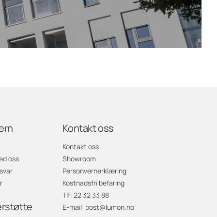
ern
Kontakt oss
Kontakt oss
ed oss
Showroom
svar
Personvernerklæring
r
Kostnadsfri befaring
Tlf: 22 32 33 88
erstøtte
E-mail: post@lumon.no