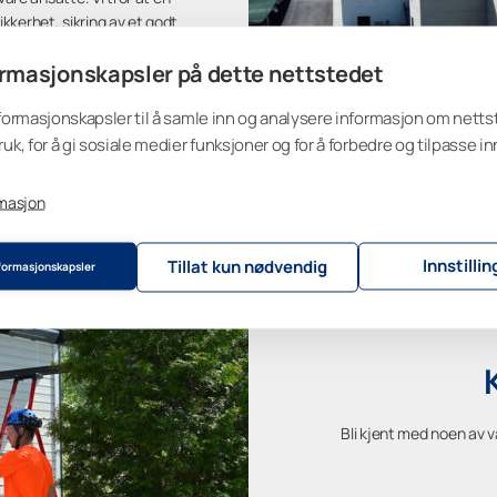
ikkerhet, sikring av et godt
 og holdbart arbeidsliv som
rmasjonskapsler på dette nettstedet
åre kunder.
nformasjonskapsler til å samle inn og analysere informasjon om nett
ruk, for å gi sosiale medier funksjoner og for å forbedre og tilpasse i
rmasjon
Innstillin
Tillat kun nødvendig
nformasjonskapsler
Bli kjent med noen av 