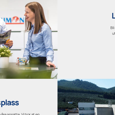
Bli
u
plass
våre ansatte. Vi tror at en