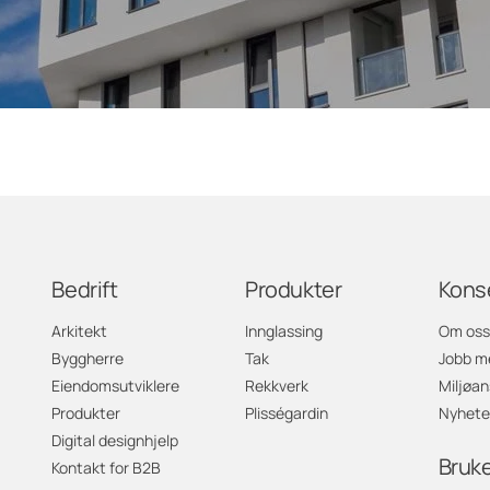
Bedrift
Produkter
Kons
Arkitekt
Innglassing
Om oss
Byggherre
Tak
Jobb m
Eiendomsutviklere
Rekkverk
Miljøan
Produkter
Plisségardin
Nyhete
Digital designhjelp
Bruk
Kontakt for B2B