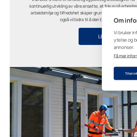
kontinuerlig utvikling av våre ansatte, et fokus på arbeidss
arbeidsmiljø og tilfredshet skaper grunnlaget for et trygt
Om info
også vil bidra til å den beste servicen til v
Vi bruker i
LES MER
ytelse og b
annonser.
Få mer info
Tillat i