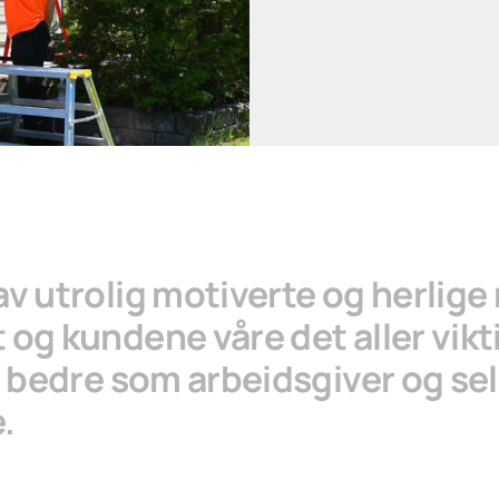
av utrolig motiverte og herlig
og kundene våre det aller viktig
s bedre som arbeidsgiver og sels
.