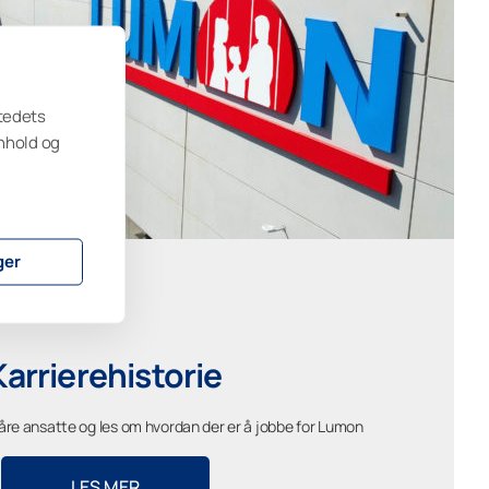
stedets
nnhold og
ger
Karrierehistorie
våre ansatte og les om hvordan der er å jobbe for Lumon
LES MER