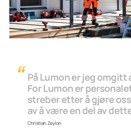
På Lumon er jeg omgitt 
For Lumon er personalet 
streber etter å gjøre os
av å være en del av dette
Christian Zeylon