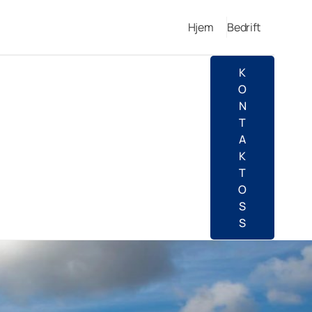
Hjem
Bedrift
K
O
N
T
A
K
T
O
S
S